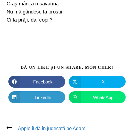
C-aş mânca o savarină
Nu mă gândesc la prostii
Ci la prăji, da, copii?
DĂ UN LIKE ȘI-UN SHARE, MON CHER!
Facebook
X
LinkedIn
WhatsApp
Apple îl dă în judecată pe Adam