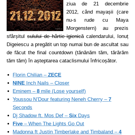
ziua de 21 decembrie
2012, când mayașii (care
nu-s rude cu Maya
Morgenstern) au prezis
sfârșitul
sulului de hârtie igienică
calendarului, Ionuț
Digeiescu a pregătit un top numai bun de ascultat sau
de făcut the final countdown (tănănăm tăm, tărărăm
tăm tăm) în așteptarea cataclismului înfricoșător.
Florin Chilian –
ZECE
NINE
Inch Nails – Closer
Eminem –
8
mile (Lose yourself)
Youssou N’Dour featuring Neneh Cherry –
7
Seconds
Dj Shadow ft. Mos Def –
Six
Days
Five
– When The Lights Go Out
Madonna ft Justin Timberlake and Timbaland –
4