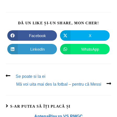
DĂ UN LIKE ȘI-UN SHARE, MON CHER!
Facebook
X
LinkedIn
WhatsApp
Se poate si la ei
Mă voi uita mai des la fotbal – pentru că Messi
S-AR PUTEA SĂ ÎȚI PLACĂ ȘI
AntenaPlay.ro VS RMGC