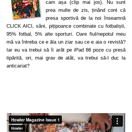
cam așa (clip mai jos). Nu sunt
prea multe de zis, ținând cont că
presa sportivă de la noi înseamnă
CLICK AICI, sâni, pițipoance combinate cu fotbaliști,
95% fotbal, 5% alte sporturi. Oare fiul/nepotul meu
mă va întreba ce e ăla un ziar sau ce e aia o revistă?
Iar eu va trebui să îi arăt pe iPad 86 poze cu presă
tipărită, ori, mai grav de atât, va trebui să-l duc la
anticariat?