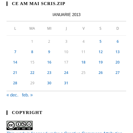
CE AM MAI SCRIS.ZIP
IANUARIE 2013
L
MA
MI
J
V
S
D
1
2
3
4
5
6
7
8
9
10
11
12
13
14
15
16
17
18
19
20
21
22
23
24
25
26
27
28
29
30
31
« dec.
feb. »
COPYRIGHT