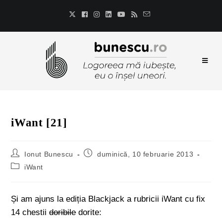
iWant [21]
Ionut Bunescu
duminică, 10 februarie 2013
iWant
Și am ajuns la ediția Blackjack a rubricii iWant cu fix
14 chestii
doribile
dorite: