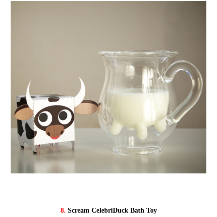
8.
Scream CelebriDuck Bath Toy