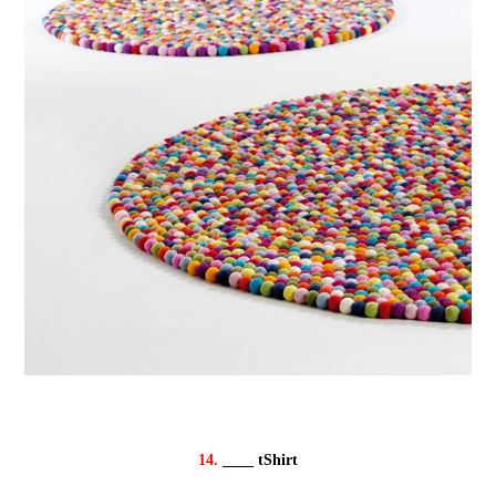
14.
____ tShirt