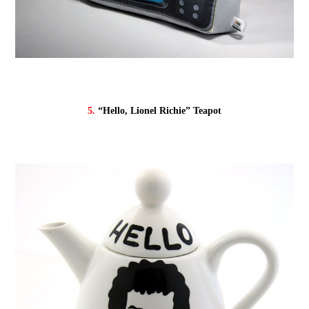
5.
“Hello, Lionel Richie” Teapot