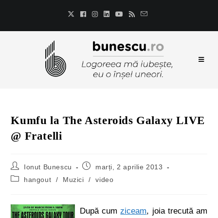
Kumfu la The Asteroids Galaxy LIVE
@ Fratelli
Ionut Bunescu
marți, 2 aprilie 2013
hangout
/
Muzici
/
video
După cum
ziceam
, joia trecută am