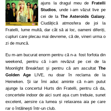
ajuns la dragul meu de
Fratelli
Studios
, unde i-am văzut live pe
cei de la
The Asteroids Galaxy
.
Ciudățică atmosfera de joi la
Fratelli, lume multă, dar cât să ai loc, oameni diferiți,
cupluri care plecau mai devreme, că de, vineri urma o
zi de muncă.
Eu m-am bucurat enorm pentru că n-a fost forfota din
weekend, pentru că i-am revăzut pe cei de la
Moonlight Breakfast și pentru că am ascultat
The
Golden Age
LIVE, nu doar în reclama de la
Heineken. Și iar îmi aduc aminte că n-am putut
ajunge la concertul Hurts din Fratelli, pentru că da,
concertele indoor de aici sunt așa cum trebuie, sunet
excelent, aersire ca lumea și relaxarea aia pe care
rar o întălnești într-un club.