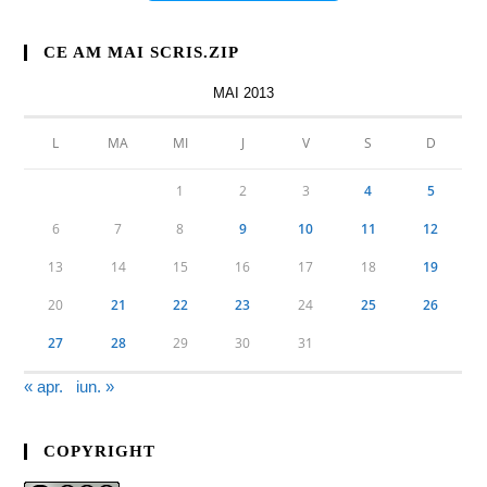
CE AM MAI SCRIS.ZIP
MAI 2013
L
MA
MI
J
V
S
D
1
2
3
4
5
6
7
8
9
10
11
12
13
14
15
16
17
18
19
20
21
22
23
24
25
26
27
28
29
30
31
« apr.
iun. »
COPYRIGHT