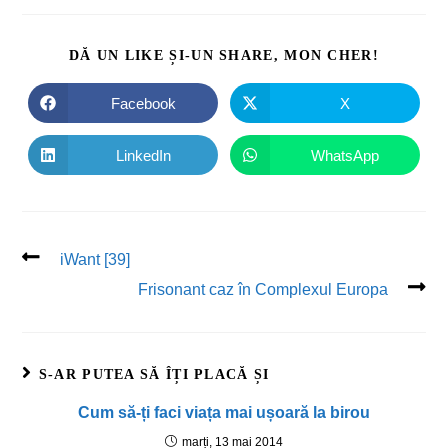
DĂ UN LIKE ȘI-UN SHARE, MON CHER!
Facebook
X
LinkedIn
WhatsApp
iWant [39]
Frisonant caz în Complexul Europa
S-AR PUTEA SĂ ÎȚI PLACĂ ȘI
Cum să-ți faci viața mai ușoară la birou
marți, 13 mai 2014