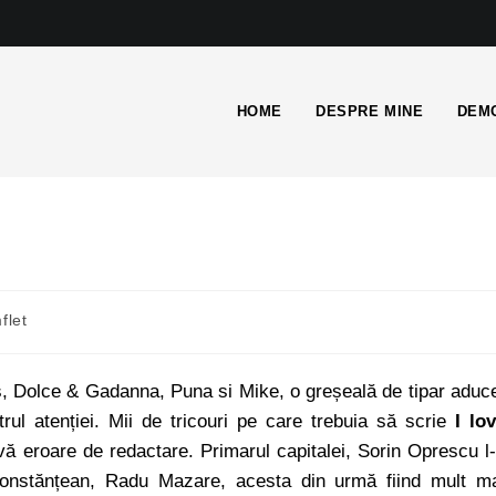
HOME
DESPRE MINE
DEMO
flet
s, Dolce & Gadanna, Puna si Mike, o greșeală de tipar aduc
ul atenției. Mii de tricouri pe care trebuia să scrie
I lo
ă eroare de redactare. Primarul capitalei, Sorin Oprescu l
onstănțean, Radu Mazare, acesta din urmă fiind mult m