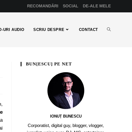
RECOMANDĂRI
SOCIAL
DE-ALE MELE
-URI AUDIO
SCRIU DESPRE
CONTACT
BUN[ESCU] PE NET
e,
ve
IONUȚ BUNESCU
-a
Corporatist, digital guy, blogger, vlogger,
ai