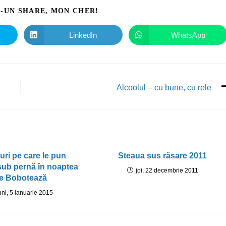
I-UN SHARE, MON CHER!
LinkedIn
WhatsApp
Alcoolul – cu bune, cu rele
ruri pe care le pun
Steaua sus răsare 2011
sub pernă în noaptea
joi, 22 decembrie 2011
e Bobotează
uni, 5 ianuarie 2015