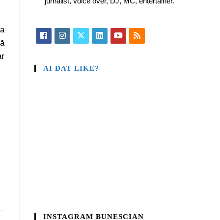
jurnalist, voice over, DJ, MC, entertainer.
 a
să
ar
AI DAT LIKE?
INSTAGRAM BUNESCIAN