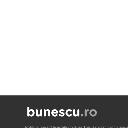
Politică privind fișierele cookies
|
Politică privind fișiere