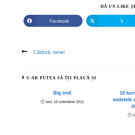
DĂ UN LIKE Ș
Facebook
X
Căldură, nene!
S-AR PUTEA SĂ ÎȚI PLACĂ ȘI
Big troll
10 luc
vedetele 
luni, 10 octombrie 2011
d
l