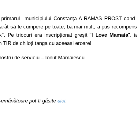
ic, primarul municipiului Constanța A RAMAS PROST cand
otarât să le cumpere pe toate, ba mai mult, a pus recompen
. Pe tricouri era inscripționat greșit "
I Love Mamaia
", i
 TIR de chiloți tanga cu aceeași eroare!
 nostru de serviciu – Ionuț Mamaiescu.
asemănătoare pot fi găsite
aici
.