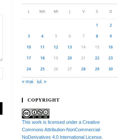
L
MA
MI
J
V
S
D
1
2
3
4
5
6
7
8
9
10
11
12
13
14
15
16
17
18
19
20
21
22
23
24
25
26
27
28
29
30
« mai
iul. »
COPYRIGHT
This work is licensed under a Creative
Commons Attribution-NonCommercial-
NoDerivatives 4.0 International License.