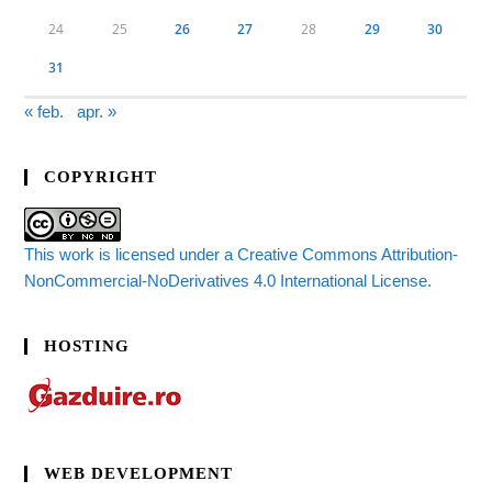
24
25
26
27
28
29
30
31
« feb.
apr. »
COPYRIGHT
This work is licensed under a Creative Commons Attribution-
NonCommercial-NoDerivatives 4.0 International License.
HOSTING
WEB DEVELOPMENT