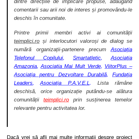
dintre direcțiile de implicare propuse, adăugând
comentarii sau arii noi de interes și promovându-le
deschis în comunitate.
Printre primii membri activi ai comunității
teimplici.ro
și interlocutori valoroși de dialog se
numără organizații-partenere precum
Asociația
Telefonul Copilului
,
Smartatletic
,
Asociația
Amazonia
,
Asociația Mai Mult Verde
,
ViitorPlus –
Asociația pentru Dezvoltare Durabilă
,
Fundația
Leaders
,
Asociația P.A.V.E.L
.
Lista rămâne
deschisă, orice organizație putându-se alătura
comunității
teimplici.ro
prin susținerea temelor
relevante pentru activitatea lor.
Dacă vrei să afli mai multe informații despre proiect