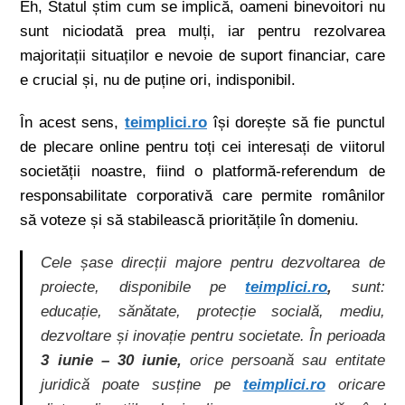
Eh, Statul știm cum se implică, oameni binevoitori nu
sunt niciodată prea mulți, iar pentru rezolvarea
majoritații situaților e nevoie de suport financiar, care
e crucial și, nu de puține ori, indisponibil.
În acest sens,
teimplici.ro
își dorește să fie punctul
de plecare online pentru toți cei interesați de viitorul
societății noastre, fiind o platformă-referendum de
responsabilitate corporativă care permite românilor
să voteze și să stabilească prioritățile în domeniu.
Cele șase direcții majore pentru dezvoltarea de
proiecte, disponibile pe
teimplici.ro
,
sunt:
educație, sănătate, protecție socială, mediu,
dezvoltare și inovație pentru societate. În perioada
3 iunie – 30 iunie,
orice persoană sau entitate
juridică poate susține pe
teimplici.ro
oricare