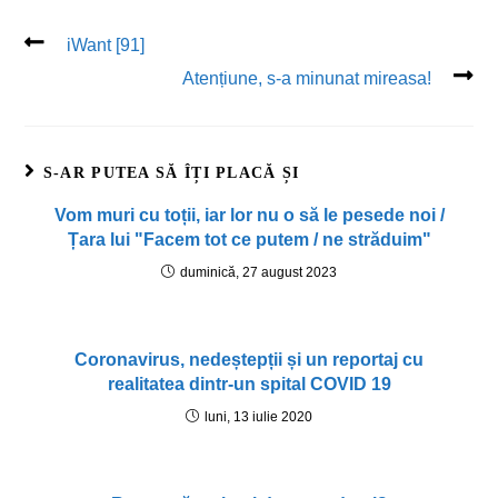
iWant [91]
Atențiune, s-a minunat mireasa!
S-AR PUTEA SĂ ÎȚI PLACĂ ȘI
Vom muri cu toții, iar lor nu o să le pesede noi /
Țara lui "Facem tot ce putem / ne străduim"
duminică, 27 august 2023
Coronavirus, nedeștepții și un reportaj cu
realitatea dintr-un spital COVID 19
luni, 13 iulie 2020