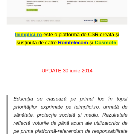
teimplici.ro
este o platformă de CSR creată și
susținută de către
Romtelecom
și
Cosmote
.
UPDATE 30 iunie 2014
Educația se clasează pe primul loc în topul
priorităților exprimate pe
teimplici.ro
, urmată de
sănătate, protecție socială și mediu. Rezultatele
reflectă voturile de până acum ale utilizatorilor de
pe prima platformă-referendum de responsabilitate