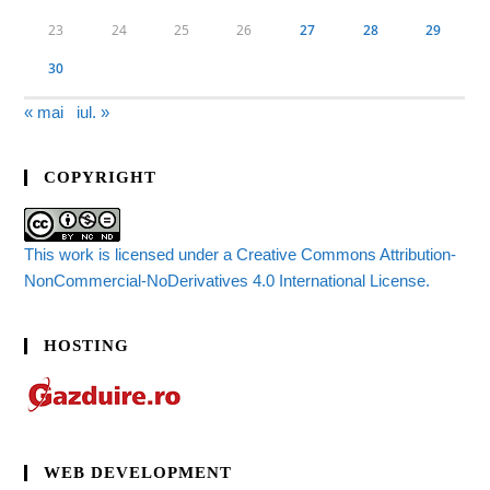
23
24
25
26
27
28
29
30
« mai
iul. »
COPYRIGHT
This work is licensed under a Creative Commons Attribution-
NonCommercial-NoDerivatives 4.0 International License.
HOSTING
WEB DEVELOPMENT