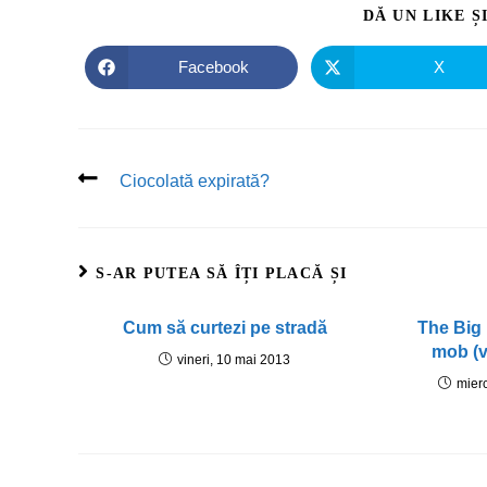
DĂ UN LIKE Ș
Facebook
X
Ciocolată expirată?
S-AR PUTEA SĂ ÎȚI PLACĂ ȘI
Cum să curtezi pe stradă
The Big
mob (v
vineri, 10 mai 2013
mier