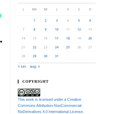
L
MA
MI
J
V
S
D
1
2
3
4
5
6
7
8
9
10
11
12
13
14
15
16
17
18
19
20
21
22
23
24
25
26
27
28
29
30
31
« iun.
aug. »
COPYRIGHT
This work is licensed under a Creative
Commons Attribution-NonCommercial-
NoDerivatives 4.0 International License.