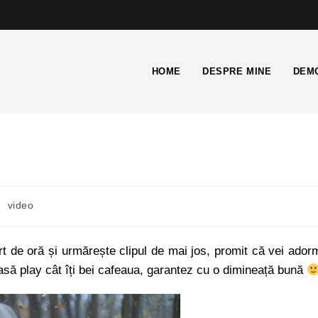
HOME
DESPRE MINE
DEMO
/
video
t de oră și urmărește clipul de mai jos, promit că vei ador
asă play cât îți bei cafeaua, garantez cu o dimineață bună