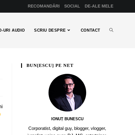
RECOMANDĂRI
SOCIAL
DE-ALE MELE
-URI AUDIO
SCRIU DESPRE
CONTACT
BUN[ESCU] PE NET
mi
IONUȚ BUNESCU
Corporatist, digital guy, blogger, vlogger,