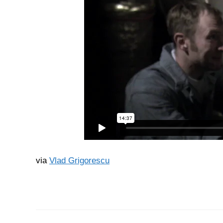
via
Vlad Grigorescu