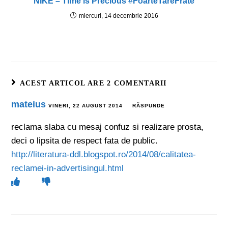
NIKE – Time is Precious #FoarteTareFrate
miercuri, 14 decembrie 2016
ACEST ARTICOL ARE 2 COMENTARII
mateius
VINERI, 22 AUGUST 2014
RĂSPUNDE
reclama slaba cu mesaj confuz si realizare prosta,
deci o lipsita de respect fata de public.
http://literatura-ddl.blogspot.ro/2014/08/calitatea-
reclamei-in-advertisingul.html