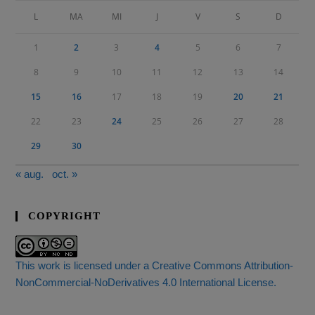
L
MA
MI
J
V
S
D
1
2
3
4
5
6
7
8
9
10
11
12
13
14
15
16
17
18
19
20
21
22
23
24
25
26
27
28
29
30
« aug.
oct. »
COPYRIGHT
This work is licensed under a Creative Commons Attribution-
NonCommercial-NoDerivatives 4.0 International License.