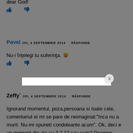
dear God!
Pavel
JOI, 4 SEPTEMBRIE 2014
RĂSPUNDE
Nu-i înţelegi tu suferinţa.
Zeffy`
JOI, 4 SEPTEMBRIE 2014
RĂSPUNDE
Ignorand momentul, poza,persoana si toate cele,
comentariul ei mi se pare de neimaginat:”Inca nu a
murit. Nu-mi spuneti condoleante acum”. Ok, deci e
un moment din ala cu 3,2,1? sau cum? Doamne,