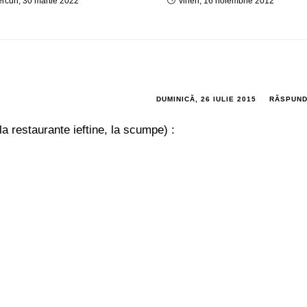
rcuri, 30 martie 2022
vineri, 16 noiembrie 2012
DUMINICĂ, 26 IULIE 2015
RĂSPUN
a restaurante ieftine, la scumpe) :