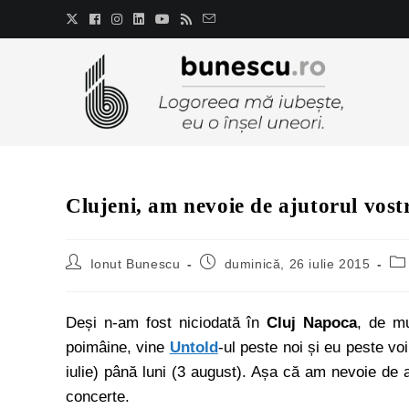
Clujeni, am nevoie de ajutorul vost
Ionut Bunescu
duminică, 26 iulie 2015
Deși n-am fost niciodată în
Cluj Napoca
, de mu
poimâine, vine
Untold
-ul peste noi și eu peste vo
iulie) până luni (3 august). Așa că am nevoie de a
concerte.