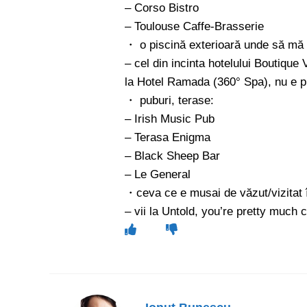
– Corso Bistro
– Toulouse Caffe-Brasserie
・ o piscină exterioară unde să mă 
– cel din incinta hotelului Boutique
la Hotel Ramada (360° Spa), nu e pi
・ puburi, terase:
– Irish Music Pub
– Terasa Enigma
– Black Sheep Bar
– Le General
・ceva ce e musai de văzut/vizitat 
– vii la Untold, you’re pretty much 