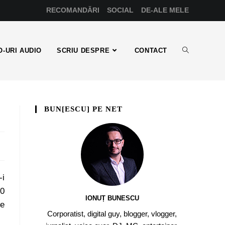
RECOMANDĂRI
SOCIAL
DE-ALE MELE
-URI AUDIO
SCRIU DESPRE
CONTACT
BUN[ESCU] PE NET
-i
30
IONUȚ BUNESCU
de
Corporatist, digital guy, blogger, vlogger,