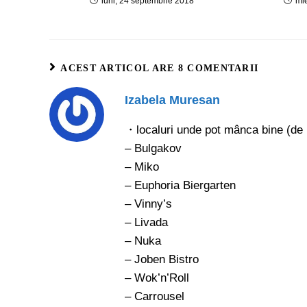
luni, 24 septembrie 2018
mie
ACEST ARTICOL ARE 8 COMENTARII
Izabela Muresan
・localuri unde pot mânca bine (de l
– Bulgakov
– Miko
– Euphoria Biergarten
– Vinny’s
– Livada
– Nuka
– Joben Bistro
– Wok’n’Roll
– Carrousel