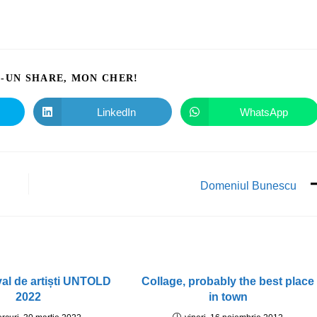
I-UN SHARE, MON CHER!
LinkedIn
WhatsApp
Domeniul Bunescu
val de artiști UNTOLD
Collage, probably the best place
2022
in town