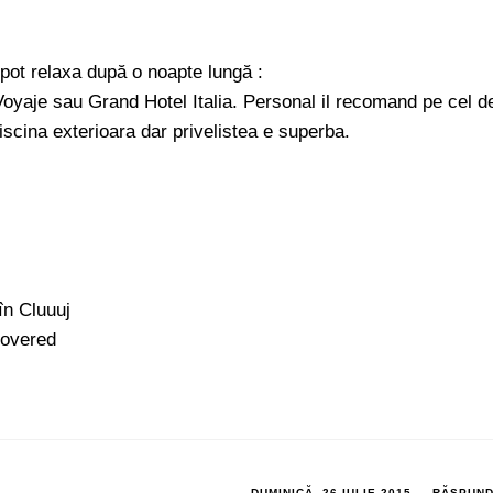
pot relaxa după o noapte lungă :
 Voyaje sau Grand Hotel Italia. Personal il recomand pe cel d
scina exterioara dar privelistea e superba.
în Cluuuj
covered
DUMINICĂ, 26 IULIE 2015
RĂSPUN