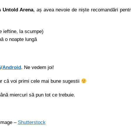
 Untold Arena
, aș avea nevoie de niște recomandări pent
e ieftine, la scumpe)
ă o noapte lungă
S
/
Android
. Ne vedem joi!
r că voi primi cele mai bune sugestii
ână miercuri să pun tot ce trebuie.
 image –
Shutterstock