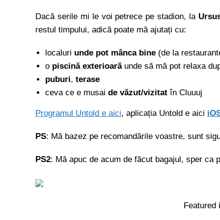
Dacă serile mi le voi petrece pe stadion, la
Ursus
restul timpului, adică poate mă ajutați cu:
localuri
unde pot mânca bine
(de la restaurant
o
piscină exterioară
unde să mă pot relaxa dup
puburi
,
terase
ceva ce e musai
de văzut/vizitat
în Cluuuj
Programul Untold e aici
, aplicația Untold e aici
iO
PS
: Mă bazez pe recomandările voastre, sunt sigu
PS2
: Mă apuc de acum de făcut bagajul, sper ca p
Featured