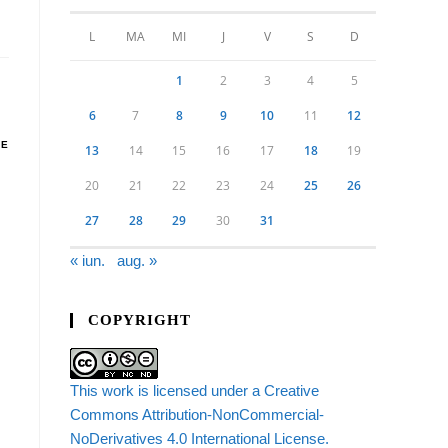
L
MA
MI
J
V
S
D
1
2
3
4
5
6
7
8
9
10
11
12
DE
13
14
15
16
17
18
19
20
21
22
23
24
25
26
27
28
29
30
31
« iun.
aug. »
COPYRIGHT
This work is licensed under a Creative
Commons Attribution-NonCommercial-
NoDerivatives 4.0 International License.