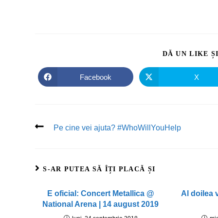
DĂ UN LIKE Ș
Facebook
X
Pe cine vei ajuta? #WhoWillYouHelp
S-AR PUTEA SĂ ÎȚI PLACĂ ȘI
E oficial: Concert Metallica @
Al doilea 
National Arena | 14 august 2019