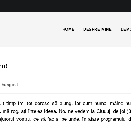
HOME
DESPRE MINE
DEMO
ru!
hangout
lt timp îmi tot doresc să ajung, iar cum numai mâine nu
i, mă rog, ați înțeles ideea. No, ne vedem la Cluuuj, de joi (
jutorul vostru, ce să fac și pe unde, în afara programului 