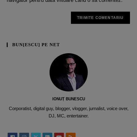
navigator pentru data viitoare când o să comentez.
BUN[ESCU] PE NET
IONUȚ BUNESCU
Corporatist, digital guy, blogger, vlogger, jurnalist, voice over,
DJ, MC, entertainer.