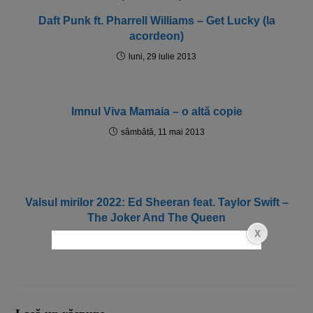
Daft Punk ft. Pharrell Williams – Get Lucky (la
acordeon)
luni, 29 iulie 2013
Imnul Viva Mamaia – o altă copie
sâmbătă, 11 mai 2013
Valsul mirilor 2022: Ed Sheeran feat. Taylor Swift –
The Joker And The Queen
luni, 21 februarie 2022