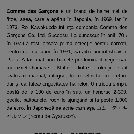
Comme des Garçons
e un brand de haine mai de
fitze, așea, care a apărut în Japonia, în 1969, iar în
1973, Rei Kawakubdo înființa compania Comme des
Garçons Co. Ltd. Succesul l-a cunoscut în anii ’70 /
în 1978 a fost lansată prima colecție pentru bărbați,
pentru ca mai apoi, în 1981, să aibă primul show în
Paris. A fascinat prin hainele predominant negre sau
îndrăznețe/haioase. Multe dintre colecții sunt
realizate manual, integral, lucru reflectat în prețuri,
dar și calitatea/longevitatea hainelor. Un tricou simplu
costă de la 100 de euro în sus, un hanorac 2-300,
gecile, paltoanele, rochiile ajungând și la peste 1.000
de euro. În Japoneză se scrie cam așa コム・デ・ギ
ャルソン (Komu de Gyaruson).