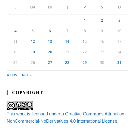
L
MA
MI
J
V
S
D
1
2
3
4
5
6
7
8
9
10
11
12
13
14
15
16
17
18
19
20
21
22
23
24
25
26
27
28
29
30
31
« nov.
ian. »
COPYRIGHT
This work is licensed under a Creative Commons Attribution-
NonCommercial-NoDerivatives 4.0 International License.