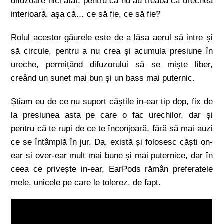
difuzoare nici atât, pentru că nu au treaba că urechea
interioară, așa că… ce să fie, ce să fie?
Rolul acestor găurele este de a lăsa aerul să intre și
să circule, pentru a nu crea și acumula presiune în
ureche, permițând difuzorului să se miște liber,
creând un sunet mai bun și un bass mai puternic.
Știam eu de ce nu suport căștile in-ear tip dop, fix de
la presiunea asta pe care o fac urechilor, dar și
pentru că te rupi de ce te înconjoară, fără să mai auzi
ce se întâmplă în jur. Da, există și folosesc căști on-
ear și over-ear mult mai bune și mai puternice, dar în
ceea ce privește in-ear, EarPods rămân preferatele
mele, unicele pe care le tolerez, de fapt.