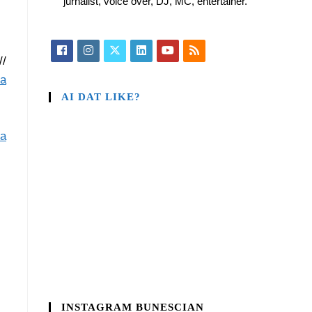
jurnalist, voice over, DJ, MC, entertainer.
//
ia
AI DAT LIKE?
 a
INSTAGRAM BUNESCIAN