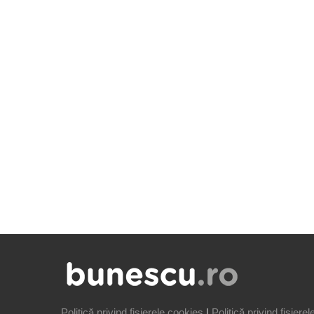
Politică privind fișierele cookies
|
Politică privind fișiere