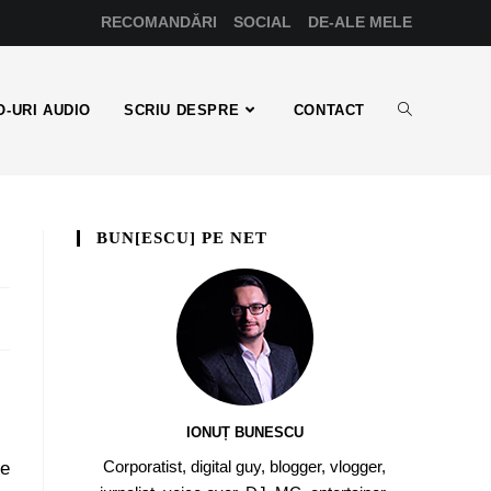
RECOMANDĂRI
SOCIAL
DE-ALE MELE
-URI AUDIO
SCRIU DESPRE
CONTACT
BUN[ESCU] PE NET
IONUȚ BUNESCU
Corporatist, digital guy, blogger, vlogger,
de