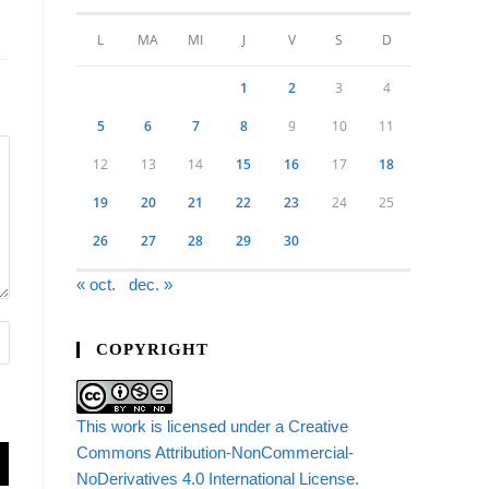
L
MA
MI
J
V
S
D
1
2
3
4
5
6
7
8
9
10
11
12
13
14
15
16
17
18
19
20
21
22
23
24
25
26
27
28
29
30
« oct.
dec. »
COPYRIGHT
This work is licensed under a Creative
Commons Attribution-NonCommercial-
NoDerivatives 4.0 International License.