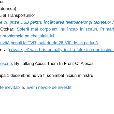
ui
aterincă)
u al Transporturilor
te cu prize USB pentru încărcarea telefoanelor și tabletelor
/
e Otokar:
Șoferii mai corpolenți nu încap în scaun. Primăr
 problemele pe cheltuiala lui.
nvită penali la TVR, salariu de 26.300 de lei pe lună
„
e a ‘
private jet’ which is actually just a fake interior inside
resents
By Talking About Them In Front Of Alexas
upă 1 decembrie nu va fi schimbat niciun ministru
e inevitabilă, avem nevoie de investiții