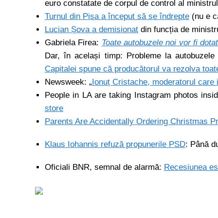
euro constatate de corpul de control al ministrul
Turnul din Pisa a început să se îndrepte
(nu e c
Lucian Șova a demisionat
din funcția de ministr
Gabriela Firea:
Toate autobuzele noi vor fi dota
Dar, în același timp: Probleme la autobuzel
Capitalei spune că producătorul va rezolva toate
Newsweek: „
Ionuț Cristache, moderatorul care i
People in LA are taking Instagram photos insid
store
Parents Are Accidentally Ordering Christmas P
Klaus Iohannis refuză propunerile PSD
: Până d
Oficiali BNR, semnal de alarmă:
Recesiunea est