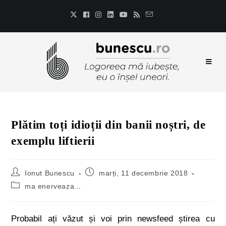
Plătim toți idioții din banii noștri, de
exemplu liftierii
Ionut Bunescu
marți, 11 decembrie 2018
ma enerveaza...
Probabil ați văzut și voi prin newsfeed știrea cu