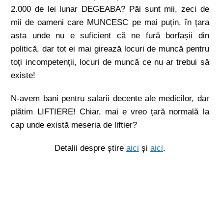
2.000 de lei lunar DEGEABA? Păi sunt mii, zeci de
mii de oameni care MUNCESC pe mai puțin, în țara
asta unde nu e suficient că ne fură borfașii din
politică, dar tot ei mai girează locuri de muncă pentru
toți incompetenții, locuri de muncă ce nu ar trebui să
existe!
N-avem bani pentru salarii decente ale medicilor, dar
plătim LIFTIERE! Chiar, mai e vreo țară normală la
cap unde există meseria de liftier?
Detalii despre știre
aici
și
aici
.