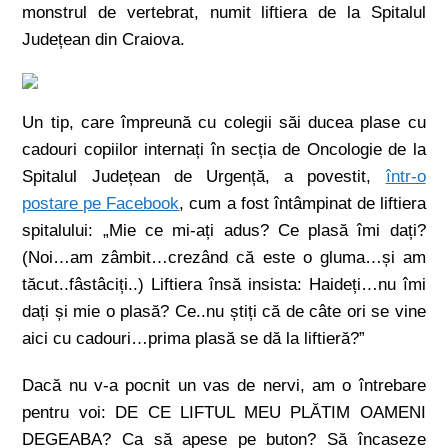
monstrul de vertebrat, numit liftiera de la Spitalul
Județean din Craiova.
Un tip, care împreună cu colegii săi ducea plase cu
cadouri copiilor internați în secția de Oncologie de la
Spitalul Județean de Urgență, a povestit,
într-o
postare pe Facebook
, cum a fost întâmpinat de liftiera
spitalului: „Mie ce mi-ați adus? Ce plasă îmi dați?
(Noi…am zâmbit…crezând că este o gluma…și am
tăcut..fâstâciți..) Liftiera însă insista: Haideți…nu îmi
dați și mie o plasă? Ce..nu știți că de câte ori se vine
aici cu cadouri…prima plasă se dă la liftieră?”
Dacă nu v-a pocnit un vas de nervi, am o întrebare
pentru voi: DE CE LIFTUL MEU PLĂTIM OAMENI
DEGEABA? Ca să apese pe buton? Să încaseze