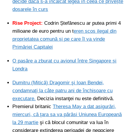
decide dacă s-a încălcat legea în ceea ce privește
dosarele în curs
Rise Project:
Codrin Ștefănescu ar putea primi 4
milioane de euro pentru un t
eren scos ilegal din
proprietatea comună și pe care îl va vinde
Primăriei Capitalei
O pasăre a zburat cu avionul între Singapore și
Londra
Dumitru (Mitică) Dragomir şi Ioan Bendei,
condamnaţi la câte patru ani de închisoare cu
executare.
Decizia instanţei nu este definitivă.
Premierul britanic
Theresa May a dat asigurări,
miercuri, că ţara sa va părăsi Uniunea Europeană
la 29 martie
şi că blocul comunitar va lua în
considerare extinderea perioadei de negociere