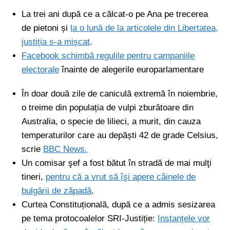
La trei ani după ce a călcat-o pe Ana pe trecerea
de pietoni și
la o lună de la articolele din Libertatea,
justiția s-a mișcat
.
Facebook schimbă regulile pentru campaniile
electorale
înainte de alegerile europarlamentare
În doar două zile de caniculă extremă în noiembrie,
o treime din populația de vulpi zburătoare din
Australia, o specie de lilieci, a murit, din cauza
temperaturilor care au depăști 42 de grade Celsius,
scrie
BBC News.
Un comisar şef a fost bătut în stradă de mai mulţi
tineri,
pentru că a vrut să îşi apere câinele de
bulgării de zăpadă
.
Curtea Constituțională, după ce a admis sesizarea
pe tema protocoalelor SRI-Justiție:
Instanțele vor