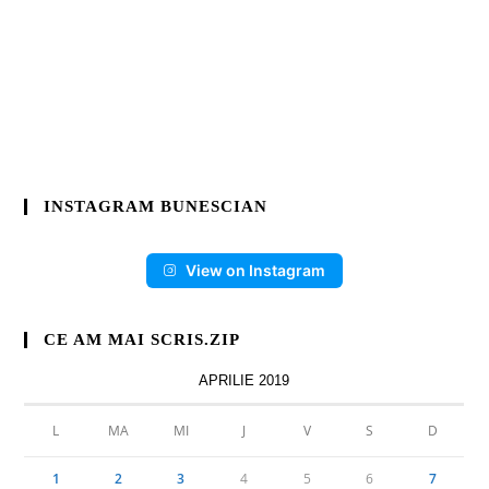
INSTAGRAM BUNESCIAN
View on Instagram
CE AM MAI SCRIS.ZIP
APRILIE 2019
L
MA
MI
J
V
S
D
1
2
3
4
5
6
7