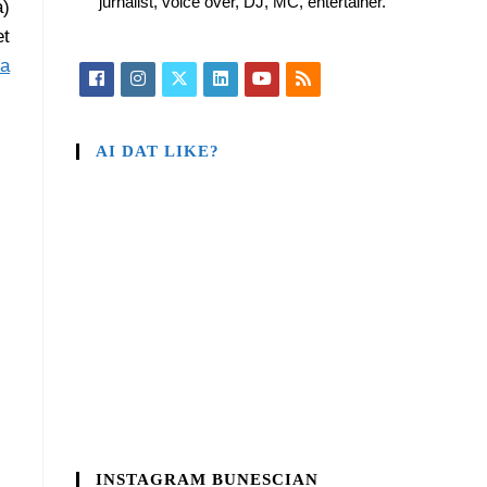
jurnalist, voice over, DJ, MC, entertainer.
a)
et
sa
AI DAT LIKE?
INSTAGRAM BUNESCIAN