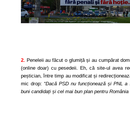
2.
Peneleii au făcut o glumiță și au cumpărat do
(online doar) cu pesedeii. Eh, că site-ul avea r
peștician, între timp au modificat și redirecțion
mic drop:
“Dacă PSD nu funcționează și PNL a r
buni candidați și cel mai bun plan pentru România