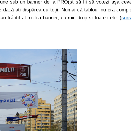
pune sub un banner de la PRO(st să fii să votezi așa cev
dacă ați dispărea cu toții. Numai că tabloul nu era compl
trântit al treilea banner, cu mic drop și toate cele. (
sur