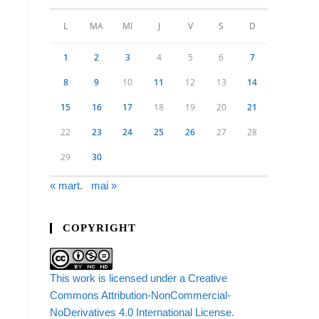
L
MA
MI
J
V
S
D
1
2
3
4
5
6
7
8
9
10
11
12
13
14
15
16
17
18
19
20
21
22
23
24
25
26
27
28
29
30
« mart.
mai »
COPYRIGHT
This work is licensed under a Creative
Commons Attribution-NonCommercial-
NoDerivatives 4.0 International License.