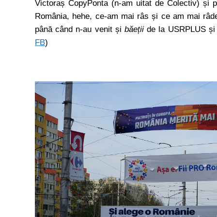
Victoraș CopyPonta (n-am uitat de Colectiv) și 
România, hehe, ce-am mai râs și ce am mai râde 
până când n-au venit și
băeții
de la USRPLUS și au 
FB
)