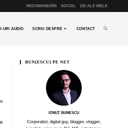
RECOMANDĂRI
SOCIAL
DE-ALE MELE
-URI AUDIO
SCRIU DESPRE
CONTACT
BUN[ESCU] PE NET
cu
IONUȚ BUNESCU
Corporatist, digital guy, blogger, vlogger,
ne