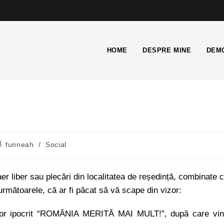
HOME
DESPRE MINE
DEMO
funneah
/
Social
a aer liber sau plecări din localitatea de reședință, combinate 
următoarele, că ar fi păcat să vă scape din vizor:
 lor ipocrit “ROMÂNIA MERITĂ MAI MULT!”, după care vi