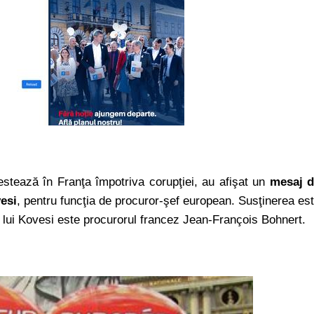
estează în Franţa împotriva corupţiei, au afişat un
mesaj d
esi
, pentru funcţia de procuror-şef european. Susţinerea es
 lui Kovesi este procurorul francez Jean-François Bohnert.