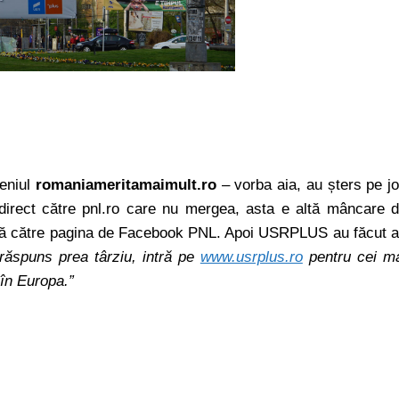
meniul
romaniameritamaimult.ro
– vorba aia, au șters pe j
edirect către pnl.ro care nu mergea, asta e altă mâncare 
ează către pagina de Facebook PNL. Apoi USRPLUS au făcut a
ăspuns prea târziu, intră pe
www.usrplus.ro
pentru cei m
 în Europa.”