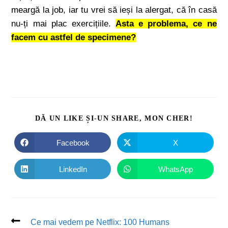
meargă la job, iar tu vrei să ieși la alergat, că în casă
nu-ți mai plac exercițiile.
Asta e problema, ce ne
facem cu astfel de specimene?
DĂ UN LIKE ȘI-UN SHARE, MON CHER!
Facebook
X
LinkedIn
WhatsApp
Ce mai vedem pe Netflix: 100 Humans