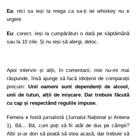
Ea
: nici sa ieși la mega ca sa-ți iei whiskey nu e
urgent
Eu
: corect. Ieși la cumpărături o dată pe săptămână
sau la 10 zile. Și nu ieși să alergi, deloc.
Apoi intervin și alții, în comentarii, mie nu-mi mai
răspunde, însă ajunge să facă idioțenii de comparații
precum:
Unii oameni sunt dependenți de alcool,
unii de tutun, alții de mișcare. Dar trebuie făcută
cu cap și respectând regulile impuse.
Femeia e fostă jurnalistă (Jurnalul Național și Antena
1). Bă… Bă, cum poți să fii atât de dus pe câmpii?
Alții și-ar dori să poată să stea acasă, dar trebuie să