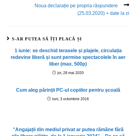
Noua declarație pe propria răspundere
(25.03.2020) + date la zi
S-AR PUTEA SĂ ÎȚI PLACĂ ȘI
1 iunie: se deschid terasele și plajele, circulația
redevine liberă și sunt permise spectacolele în aer
liber (max. 500p)
joi, 28 mai 2020
Cum aleg părinții PC-ul copiilor pentru școală
luni, 3 octombrie 2016
“Angajații din mediul privat ar putea rămâne fără