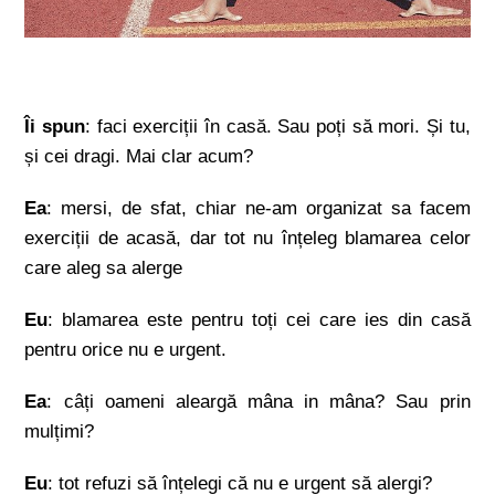
Îi spun
: faci exerciții în casă. Sau poți să mori. Și tu,
și cei dragi. Mai clar acum?
Ea
: mersi, de sfat, chiar ne-am organizat sa facem
exerciții de acasă, dar tot nu înțeleg blamarea celor
care aleg sa alerge
Eu
: blamarea este pentru toți cei care ies din casă
pentru orice nu e urgent.
Ea
: câți oameni aleargă mâna in mâna? Sau prin
mulțimi?
Eu
: tot refuzi să înțelegi că nu e urgent să alergi?