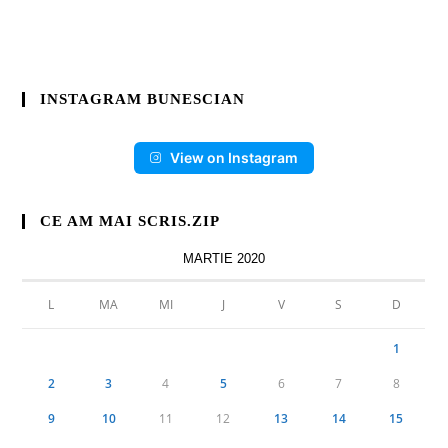
INSTAGRAM BUNESCIAN
View on Instagram
CE AM MAI SCRIS.ZIP
MARTIE 2020
L
MA
MI
J
V
S
D
1
2
3
4
5
6
7
8
9
10
11
12
13
14
15