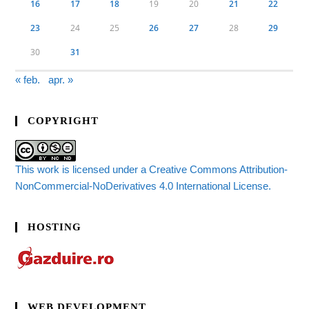
16
17
18
19
20
21
22
23
24
25
26
27
28
29
30
31
« feb.
apr. »
COPYRIGHT
This work is licensed under a Creative Commons Attribution-
NonCommercial-NoDerivatives 4.0 International License.
HOSTING
WEB DEVELOPMENT