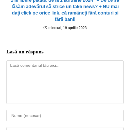
zile libere plătite, de la 1 ianuarie 2024” – De ce să
lăsăm adevărul să strice un fake news? + NU mai
dați click pe orice link, că ramâneți fără conturi și
fără bani!
miercuri, 19 aprilie 2023
Lasă un răspuns