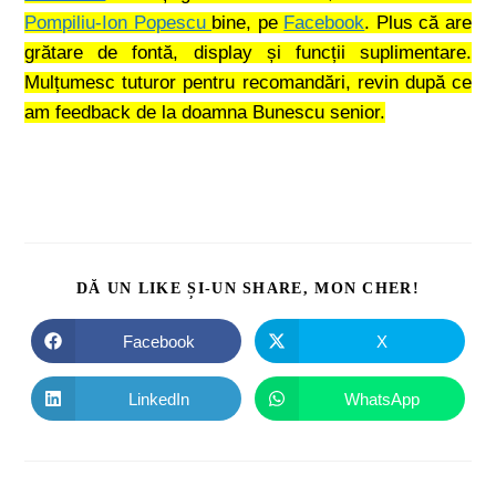
Pompiliu-Ion Popescu
bine, pe
Facebook
. Plus că are
grătare de fontă, display și funcții suplimentare.
Mulțumesc tuturor pentru recomandări, revin după ce
am feedback de la doamna Bunescu senior.
DĂ UN LIKE ȘI-UN SHARE, MON CHER!
Facebook
X
LinkedIn
WhatsApp