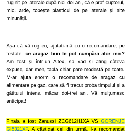
ruginit pe laterale după nici doi ani, că e praf cuptorul,
mic, arde, topește plasticul de pe laterale și alte
minunății.
Așa că vă rog eu, ajutați-mă cu o recomandare, pe
testate:
ce aragaz bun le pot cumpăra alor mei?
Am fost și într-un Altex, să văd și ating câteva
expuse, dar meh, tabla chiar pare modestă pe toate.
M-ar ajuta enorm o recomandare de aragaz cu
alimentare pe gaz, care să fi trecut proba timpului și a
gătitului intens, măcar doi-trei ani. Vă mulțumesc
anticipat!
Finala a fost Zanussi ZCG612H1XA VS
GORENJE
GI5321XF
. A câștigat cel din urmă, l-a recomandat