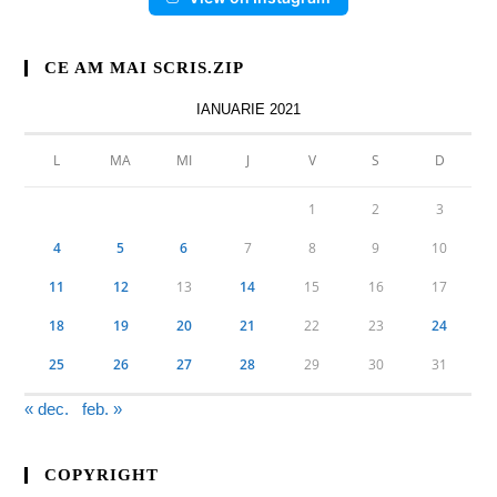
CE AM MAI SCRIS.ZIP
IANUARIE 2021
L
MA
MI
J
V
S
D
1
2
3
4
5
6
7
8
9
10
11
12
13
14
15
16
17
18
19
20
21
22
23
24
25
26
27
28
29
30
31
« dec.
feb. »
COPYRIGHT