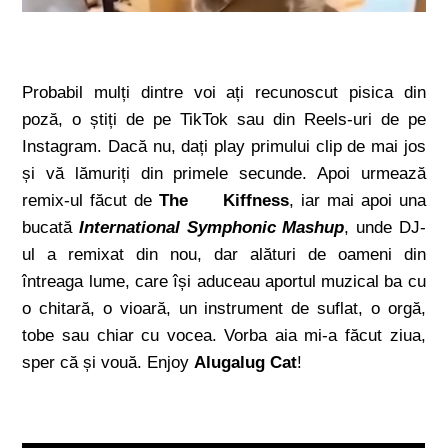
Probabil mulți dintre voi ați recunoscut pisica din
poză, o știți de pe TikTok sau din Reels-uri de pe
Instagram. Dacă nu, dați play primului clip de mai jos
și vă lămuriți din primele secunde. Apoi urmează
remix-ul făcut de
The Kiffness
, iar mai apoi una
bucată
International Symphonic Mashup
, unde DJ-
ul a remixat din nou, dar alături de oameni din
întreaga lume, care își aduceau aportul muzical ba cu
o chitară, o vioară, un instrument de suflat, o orgă,
tobe sau chiar cu vocea. Vorba aia mi-a făcut ziua,
sper că și vouă. Enjoy
Alugalug Cat
!