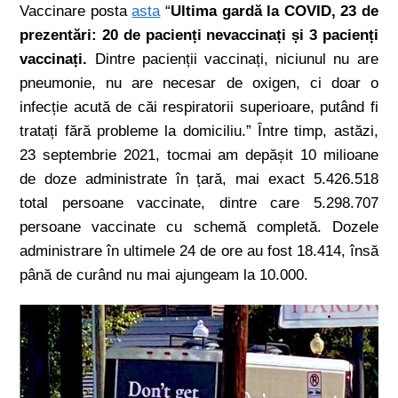
Vaccinare posta
asta
“
Ultima gardă la COVID, 23 de
prezentări: 20 de pacienți nevaccinați și 3 pacienți
vaccinați.
Dintre pacienții vaccinați, niciunul nu are
pneumonie, nu are necesar de oxigen, ci doar o
infecție acută de căi respiratorii superioare, putând fi
tratați fără probleme la domiciliu.” Între timp, astăzi,
23 septembrie 2021, tocmai am depășit 10 milioane
de doze administrate în țară, mai exact 5.426.518
total persoane vaccinate, dintre care 5.298.707
persoane vaccinate cu schemă completă. Dozele
administrare în ultimele 24 de ore au fost 18.414, însă
până de curând nu mai ajungeam la 10.000.