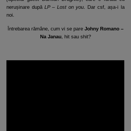
nerușinare după
LP – Lost on you
. Dar csf, așa-i la
noi.
Întrebarea rămâne, cum vi se pare
Johny Romano –
Na Janau
, hit sau shit?