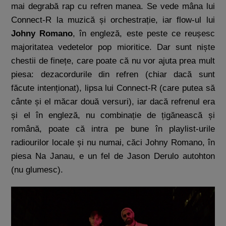
mai degrabă rap cu refren manea. Se vede mâna lui
Connect-R la muzică și orchestrație, iar flow-ul lui
Johny Romano
, în engleză, este peste ce reușesc
majoritatea vedetelor pop mioritice. Dar sunt niște
chestii de finețe, care poate că nu vor ajuta prea mult
piesa: dezacordurile din refren (chiar dacă sunt
făcute intenționat), lipsa lui Connect-R (care putea să
cânte și el măcar două versuri), iar dacă refrenul era
și el în engleză, nu combinație de țigănească și
română, poate că intra pe bune în playlist-urile
radiourilor locale și nu numai, căci Johny Romano, în
piesa Na Janau, e un fel de Jason Derulo autohton
(nu glumesc).