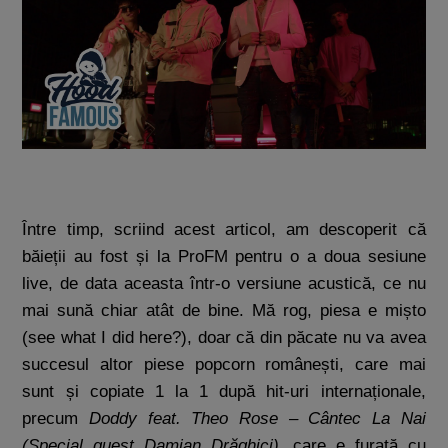
Între timp, scriind acest articol, am descoperit că
băieții au fost și la ProFM pentru o a doua sesiune
live, de data aceasta într-o versiune acustică, ce nu
mai sună chiar atât de bine. Mă rog, piesa e mișto
(see what I did here?), doar că din păcate nu va avea
succesul altor piese popcorn românești, care mai
sunt și copiate 1 la 1 după hit-uri internaționale,
precum
Doddy feat. Theo Rose – Cântec La Nai
(Special guest Damian Drăghici)
, care e furată cu