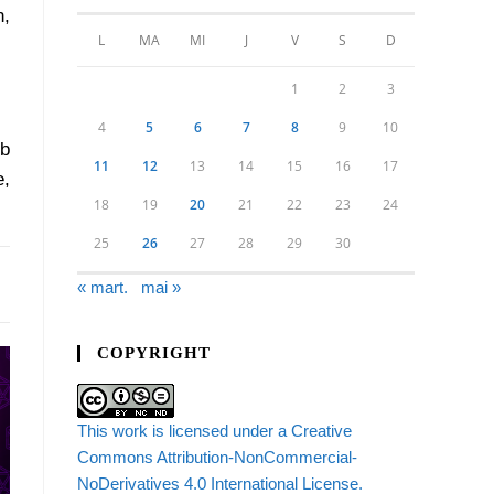
n,
L
MA
MI
J
V
S
D
1
2
3
4
5
6
7
8
9
10
2b
11
12
13
14
15
16
17
e,
18
19
20
21
22
23
24
25
26
27
28
29
30
« mart.
mai »
COPYRIGHT
This work is licensed under a Creative
Commons Attribution-NonCommercial-
NoDerivatives 4.0 International License.