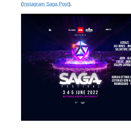
(
Instagram Saga Post
).