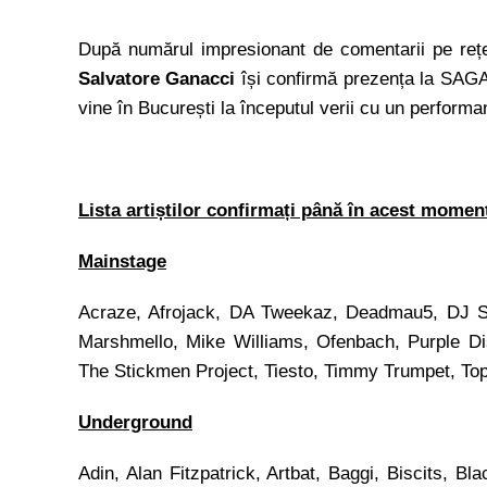
După numărul impresionant de comentarii pe rețel
Salvatore Ganacci
își confirmă prezența la SAGA 
vine în București la începutul verii cu un performan
Lista arti
știlor confirmaț
i p
ână în acest moment
Mainstage
Acraze, Afrojack, DA Tweekaz, Deadmau5, DJ Sn
Marshmello, Mike Williams, Ofenbach, Purple D
The Stickmen Project, Tiesto, Timmy Trumpet, Top
Underground
Adin, Alan Fitzpatrick, Artbat, Baggi, Biscits, 