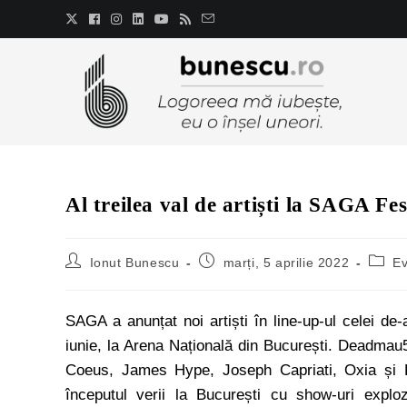
Al treilea val de artiști la SAGA Fes
Ionut Bunescu
marți, 5 aprilie 2022
E
SAGA a anunțat noi artiști în line-up-ul celei de-
iunie, la Arena Națională din București. Deadmau
Coeus, James Hype, Joseph Capriati, Oxia și R
începutul verii la București cu show-uri explo