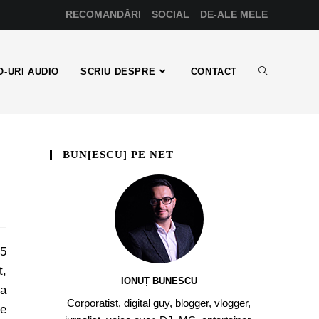
RECOMANDĂRI
SOCIAL
DE-ALE MELE
-URI AUDIO
SCRIU DESPRE
CONTACT
BUN[ESCU] PE NET
-5
t,
IONUȚ BUNESCU
la
Corporatist, digital guy, blogger, vlogger,
ie