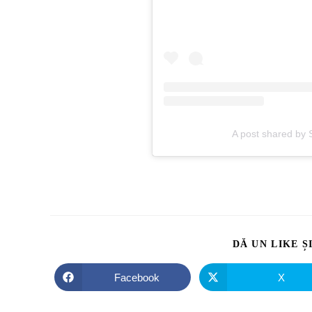
A post shared by 
DĂ UN LIKE Ș
Facebook
X