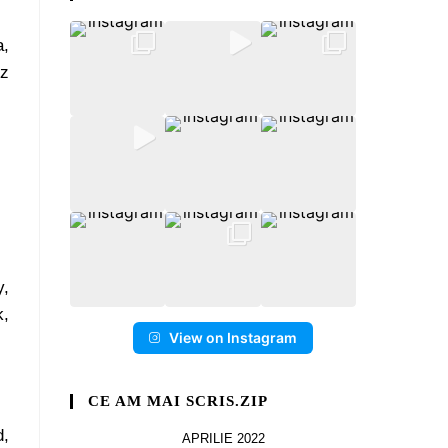
a,
ez
y,
k,
View on Instagram
CE AM MAI SCRIS.ZIP
d,
APRILIE 2022