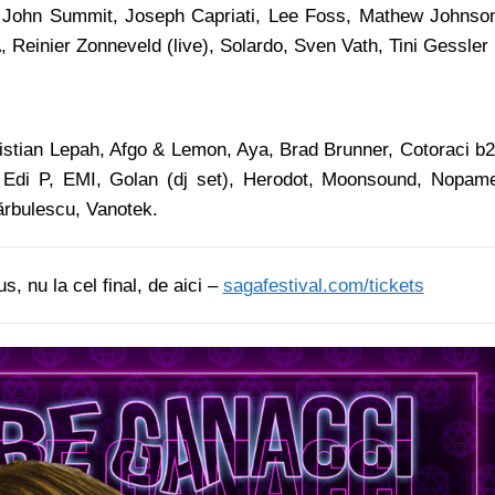
 John Summit, Joseph Capriati, Lee Foss, Mathew Johnso
einier Zonneveld (live), Solardo, Sven Vath, Tini Gessler
istian Lepah, Afgo & Lemon, Aya, Brad Brunner, Cotoraci b
Edi P, EMI, Golan (dj set), Herodot, Moonsound, Nopam
ărbulescu, Vanotek.
s, nu la cel final, de aici –
sagafestival.com/tickets