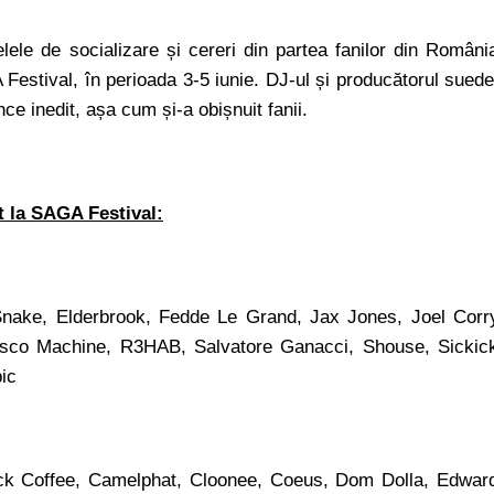
ele de socializare și cereri din partea fanilor din Români
Festival, în perioada 3-5 iunie. DJ-ul și producătorul sued
ce inedit, așa cum și-a obișnuit fanii.
 la SAGA Festival:
ake, Elderbrook, Fedde Le Grand, Jax Jones, Joel Corr
isco Machine, R3HAB, Salvatore Ganacci, Shouse, Sickic
ic
Black Coffee, Camelphat, Cloonee, Coeus, Dom Dolla, Edwar