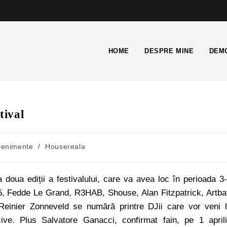
HOME
DESPRE MINE
DEMO
tival
venimente
/
Housereala
a doua ediții a festivalului, care va avea loc în perioada 3
5, Fedde Le Grand, R3HAB, Shouse, Alan Fitzpatrick, Artba
einier Zonneveld se numără printre DJii care vor veni 
zive. Plus Salvatore Ganacci, confirmat fain, pe 1 april