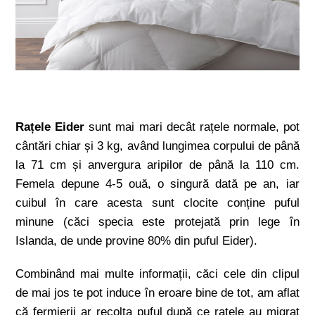
Rațele Eider
sunt mai mari decât rațele normale, pot
cântări chiar și 3 kg, având lungimea corpului de până
la 71 cm și anvergura aripilor de până la 110 cm.
Femela depune 4-5 ouă, o singură dată pe an, iar
cuibul în care acesta sunt clocite conține puful
minune (căci specia este protejată prin lege în
Islanda, de unde provine 80% din puful Eider).
Combinând mai multe informații, căci cele din clipul
de mai jos te pot induce în eroare bine de tot, am aflat
că fermierii ar recolta puful după ce rațele au migrat