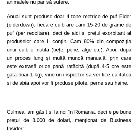
animalele nu par să sufere.
Anual sunt produse doar 4 tone metrice de puf Eider
(eiderdown), fiecare cuib are cam 15-20 de grame de
puf (per recoltare), deci de aici și prețul exorbitant al
produselor care îl conțin. Cam 80% din compoziția
unui cuib e inutilă (bețe, pene, alge etc). Apoi, după
un proces lung și multă muncă manuală, prin care
este extrasă orice pană ratăcită (după 4-5 ore este
gata doar 1 kg), vine un inspector să verifice calitatea
și de abia apoi vor fi produse pilote, perne sau haine.
Culmea, am găsit și la noi în România, deci e pe bune
prețul de 8.000 de dolari, menționat de Business
Insider: