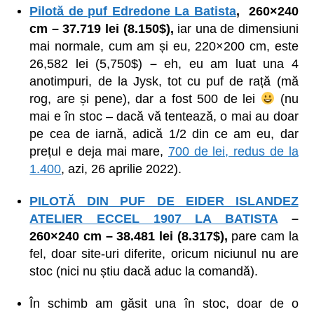
Pilotă de puf Edredone La Batista
, 260×240
cm – 37.719 lei (8.150$),
iar una de dimensiuni
mai normale, cum am și eu, 220×200 cm, este
26,582 lei (5,750$)
–
eh, eu am luat una 4
anotimpuri, de la Jysk, tot cu puf de rață (mă
rog, are și pene), dar a fost 500 de lei
(nu
mai e în stoc – dacă vă tentează, o mai au doar
pe cea de iarnă, adică 1/2 din ce am eu, dar
prețul e deja mai mare,
700 de lei, redus de la
1.400
, azi, 26 aprilie 2022).
PILOTĂ DIN PUF DE EIDER ISLANDEZ
ATELIER ECCEL 1907 LA BATISTA
–
260×240 cm – 38.481 lei (8.317$),
pare cam la
fel, doar site-uri diferite, oricum niciunul nu are
stoc (nici nu știu dacă aduc la comandă).
În schimb am găsit una în stoc, doar de o