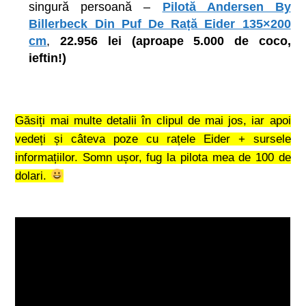
singură persoană –
Pilotă Andersen By
Billerbeck Din Puf De Rață Eider 135×200
cm
,
22.956 lei (aproape 5.000 de coco,
ieftin!)
Găsiți mai multe detalii în clipul de mai jos, iar apoi
vedeți și câteva poze cu rațele Eider + sursele
informațiilor. Somn ușor, fug la pilota mea de 100 de
dolari.