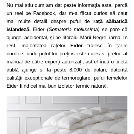
Nu mai știu cum am dat peste informația asta, parcă
un reel pe Facebook, dar m-a făcut curios să caut
mai multe detalii despre puful de
rață sălbatică
islandeză
. Eider (
Somateria mollissima)
se pare că
ajunge, accidental, și pe litoralul Mării Negre, iarna. În
rest, majoritatea rațelor
Eider
trăiesc în țările
nordice, unde puful lor prețios este cules și prelucrat
manual de către experți autorizați, astfel încă o pilotă
dublă ajunge și la peste 8.000 de dolari, datorită
calității excepționale de termoreglare, puful femelelor
Eider fiind cel mai bun izolator termic natural.