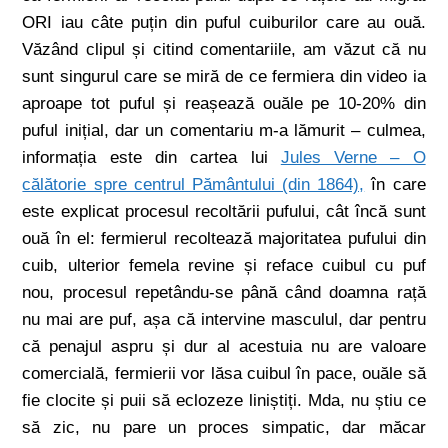
ORI iau câte puțin din puful cuiburilor care au ouă.
Văzând clipul și citind comentariile, am văzut că nu
sunt singurul care se miră de ce fermiera din video ia
aproape tot puful și reașează ouăle pe 10-20% din
puful inițial, dar un comentariu m-a lămurit – culmea,
informația este din cartea lui
Jules Verne – O
călătorie spre centrul Pământului (din 1864),
în care
este explicat procesul recoltării pufului, cât încă sunt
ouă în el: fermierul recoltează majoritatea pufului din
cuib, ulterior femela revine și reface cuibul cu puf
nou, procesul repetându-se până când doamna rață
nu mai are puf, așa că intervine masculul, dar pentru
că penajul aspru și dur al acestuia nu are valoare
comercială, fermierii vor lăsa cuibul în pace, ouăle să
fie clocite și puii să eclozeze liniștiți. Mda, nu știu ce
să zic, nu pare un proces simpatic, dar măcar