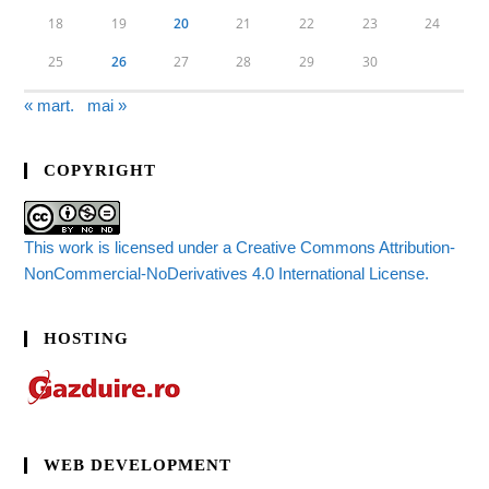
18
19
20
21
22
23
24
25
26
27
28
29
30
« mart.
mai »
COPYRIGHT
This work is licensed under a Creative Commons Attribution-
NonCommercial-NoDerivatives 4.0 International License.
HOSTING
WEB DEVELOPMENT