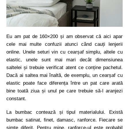
Eu am pat de 160×200 și am observat că aici apar
cele mai multe confuzii atunci când cauți lenjerii
online. Unele seturi vin cu cearșaf simplu, altele cu
elastic, unele sunt mai mari decât dimensiunea
saltelei și trebuie verificat atent ce conține pachetul.
Dacă ai saltea mai înaltă, de exemplu, un cearșaf cu
elastic poate face diferența între un pat care arată
bine toată ziua și unul pe care trebuie să-l aranjezi
constant.
La bumbac contează și tipul materialului. Există
bumbac satinat, finet, damasc, ranforce. Fiecare se
simte diferit. Pentru mine, ranforce-ul este probabil