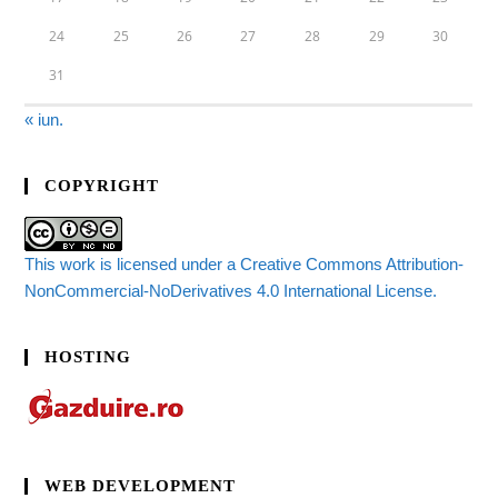
24
25
26
27
28
29
30
31
« iun.
COPYRIGHT
This work is licensed under a Creative Commons Attribution-
NonCommercial-NoDerivatives 4.0 International License.
HOSTING
WEB DEVELOPMENT