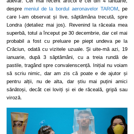
adevăr. Cel mai recent articol e cel din 4 ianuarie,
despre
meniul de la bordul aeronavelor TAROM
, pe
care l-am observat și live, săptămâna trecută, spre
Londra (detaliez mai jos). Revenind la răceala mea
superbă, totul a început pe 30 decembrie, dar cel mai
probabil a fost cu preluare pe piept undeva pe la
Crăciun, odată cu vizitele uzuale. Și uite-mă azi, 19
ianuarie, după 3 săptămâni, cu a treia rundă de
pastile, tragând spre convalenscență. Inițial nu voiam
să scriu nimic, dar am zis că poate e de ajutor și
pentru alții, nu de alta, dar știu mai puțini amici
sănătoși, decât cei loviți și ei de răceală, gripă sau
viroză.