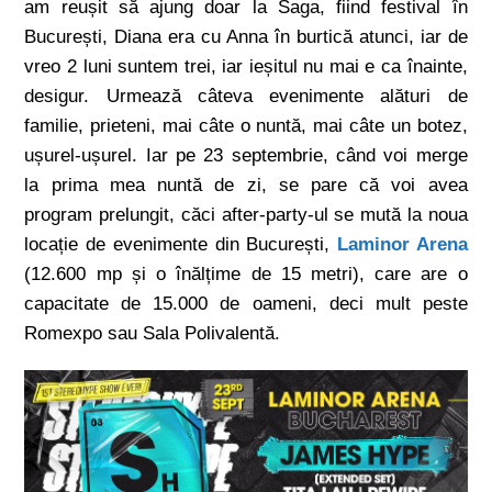
am reușit să ajung doar la Saga, fiind festival în
București, Diana era cu Anna în burtică atunci, iar de
vreo 2 luni suntem trei, iar ieșitul nu mai e ca înainte,
desigur. Urmează câteva evenimente alături de
familie, prieteni, mai câte o nuntă, mai câte un botez,
ușurel-ușurel. Iar pe 23 septembrie, când voi merge
la prima mea nuntă de zi, se pare că voi avea
program prelungit, căci after-party-ul se mută la noua
locație de evenimente din București,
Laminor Arena
(12.600 mp și o înălțime de 15 metri), care are o
capacitate de 15.000 de oameni, deci mult peste
Romexpo sau Sala Polivalentă.