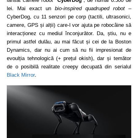
lansat câinele robot “
CyberDog
”, de numai 6.500 de
lei. Mai exact un
bio-inspired quadruped robot
–
CyberDog, cu 11 senzori pe corp (tactili, ultrasonici,
camere, GPS și alții) care-l vor ajuta pe robocâine să
interacționez cu mediul înconjurător. Da, știu, nu e
primul astfel dulău, au mai făcut și cei de la Boston
Dynamics, dar nu ai cum să nu fii impresionat de
evoulția tehnologică (+ prețul okish), dar și temător
de o posibilă realitate creepy decupată din serialul
Black Mirror
.