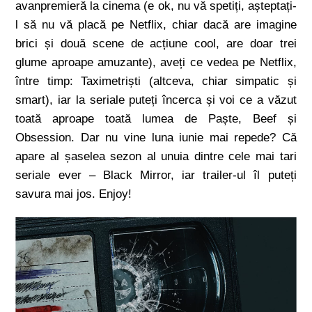
avanpremieră la cinema (e ok, nu vă spetiți, așteptați-
l să nu vă placă pe Netflix, chiar dacă are imagine
brici și două scene de acțiune cool, are doar trei
glume aproape amuzante), aveți ce vedea pe Netflix,
între timp: Taximetriști (altceva, chiar simpatic și
smart), iar la seriale puteți încerca și voi ce a văzut
toată aproape toată lumea de Paște, Beef și
Obsession. Dar nu vine luna iunie mai repede? Că
apare al șaselea sezon al unuia dintre cele mai tari
seriale ever – Black Mirror, iar trailer-ul îl puteți
savura mai jos. Enjoy!