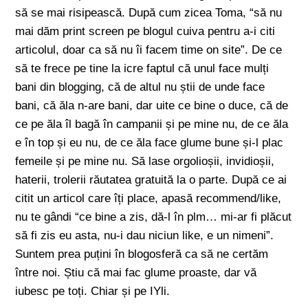
să se mai risipească. După cum zicea Toma, “să nu
mai dăm print screen pe blogul cuiva pentru a-i citi
articolul, doar ca să nu îi facem time on site”. De ce
să te frece pe tine la icre faptul că unul face mulți
bani din blogging, că de altul nu știi de unde face
bani, că ăla n-are bani, dar uite ce bine o duce, că de
ce pe ăla îl bagă în campanii și pe mine nu, de ce ăla
e în top și eu nu, de ce ăla face glume bune și-l plac
femeile și pe mine nu. Să lase orgolioșii, invidioșii,
haterii, trolerii răutatea gratuită la o parte. După ce ai
citit un articol care îți place, apasă recommend/like,
nu te gândi “ce bine a zis, dă-l în plm… mi-ar fi plăcut
să fi zis eu asta, nu-i dau niciun like, e un nimeni”.
Suntem prea puțini în blogosferă ca să ne certăm
între noi. Știu că mai fac glume proaste, dar vă
iubesc pe toți. Chiar și pe IYli.