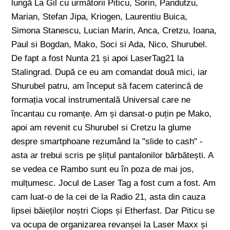
lungă La Gil cu următorii Piticu, Sorin, Pandutzu,
Marian, Stefan Jipa, Kriogen, Laurentiu Buica,
Simona Stanescu, Lucian Marin, Anca, Cretzu, Ioana,
Paul si Bogdan, Mako, Soci si Ada, Nico, Shurubel.
De fapt a fost Nunta 21 și apoi LaserTag21 la
Stalingrad. După ce eu am comandat două mici, iar
Shurubel patru, am început să facem caterincă de
formația vocal instrumentală Universal care ne
încantau cu romanțe. Am și dansat-o puțin pe Mako,
apoi am revenit cu Shurubel si Cretzu la glume
despre smartphoane rezumând la "slide to cash" -
asta ar trebui scris pe șlițul pantalonilor bărbătești. A
se vedea ce Rambo sunt eu în poza de mai jos,
mulțumesc. Jocul de Laser Tag a fost cum a fost. Am
cam luat-o de la cei de la Radio 21, asta din cauza
lipsei băieților noștri Ciops și Etherfast. Dar Piticu se
va ocupa de organizarea revanșei la Laser Maxx și