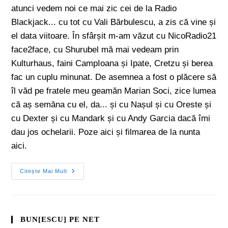
atunci vedem noi ce mai zic cei de la Radio
Blackjack... cu tot cu Vali Bărbulescu, a zis că vine și
el data viitoare. În sfârșit m-am văzut cu NicoRadio21
face2face, cu Shurubel mă mai vedeam prin
Kulturhaus, faini CampIoana și Ipate, Cretzu și berea
fac un cuplu minunat. De asemnea a fost o plăcere să
îl văd pe fratele meu geamăn Marian Soci, zice lumea
că aș semăna cu el, da... și cu Nașul și cu Oreste și
cu Dexter și cu Mandark și cu Andy Garcia dacă îmi
dau jos ochelarii. Poze aici și filmarea de la nunta
aici.
Citește Mai Mult
BUN[ESCU] PE NET