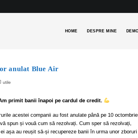
HOME
DESPRE MINE
DEMO
bor anulat Blue Air
utile
m primit banii înapoi pe cardul de credit.
rurile acestei companii au fost anulate până pe 10 octombrie
ă vă spun și vouă cum să rezolvați. Cum sper să rezolvați,
 ei așa au reușit să-și recupereze banii în urma unor zboruri