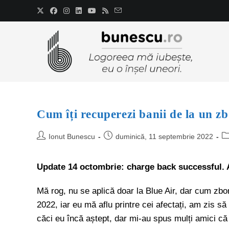
Cum îți recuperezi banii de la un z
Ionut Bunescu
duminică, 11 septembrie 2022
Update 14 octombrie: charge back successful. A
Mă rog, nu se aplică doar la Blue Air, dar cum zbo
2022, iar eu mă aflu printre cei afectați, am zis s
căci eu încă aștept, dar mi-au spus mulți amici că