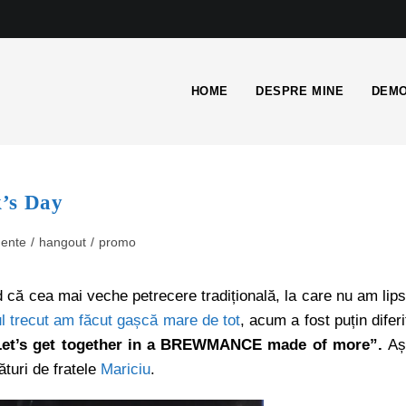
HOME
DESPRE MINE
DEMO
k’s Day
ente
/
hangout
/
promo
 că cea mai veche petrecere tradițională, la care nu am lips
l trecut am făcut gașcă mare de tot
, acum a fost puțin diferi
Let’s get together in a BREWMANCE made of more”.
Aș
ături de fratele
Mariciu
.