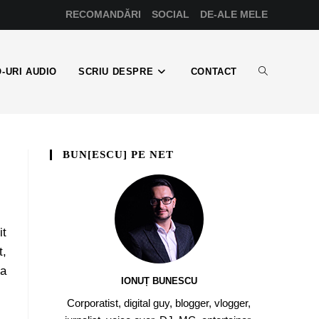
RECOMANDĂRI
SOCIAL
DE-ALE MELE
-URI AUDIO
SCRIU DESPRE
CONTACT
BUN[ESCU] PE NET
it
t,
a
IONUȚ BUNESCU
Corporatist, digital guy, blogger, vlogger,