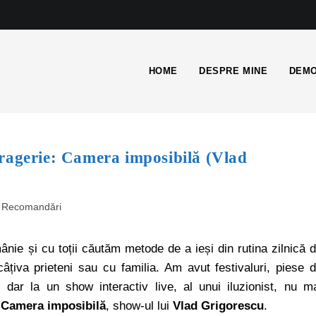
HOME
DESPRE MINE
DEMO
ragerie: Camera imposibilă (Vlad
Recomandări
nie și cu toții căutăm metode de a ieși din rutina zilnică 
iva prieteni sau cu familia. Am avut festivaluri, piese 
, dar la un show interactiv live, al unui iluzionist, nu m
n
Camera imposibilă
, show-ul lui
Vlad Grigorescu
.