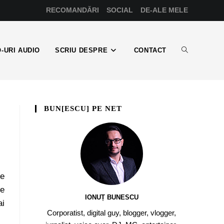
RECOMANDĂRI
SOCIAL
DE-ALE MELE
-URI AUDIO
SCRIU DESPRE
CONTACT
BUN[ESCU] PE NET
de
de
IONUȚ BUNESCU
ai
Corporatist, digital guy, blogger, vlogger,