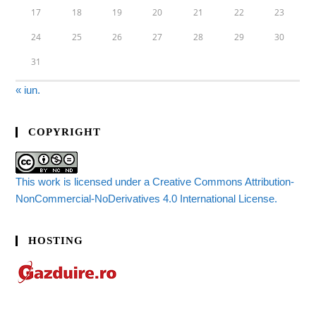
17
18
19
20
21
22
23
24
25
26
27
28
29
30
31
« iun.
COPYRIGHT
This work is licensed under a Creative Commons Attribution-
NonCommercial-NoDerivatives 4.0 International License.
HOSTING