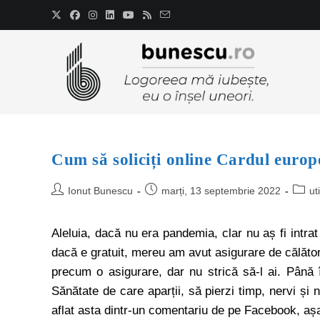
Cum să soliciți online Cardul europ
Ionut Bunescu
marți, 13 septembrie 2022
ut
Aleluia, dacă nu era pandemia, clar nu aș fi intra
dacă e gratuit, mereu am avut asigurare de călăto
precum o asigurare, dar nu strică să-l ai. Până î
Sănătate de care aparții, să pierzi timp, nervi ș
aflat asta dintr-un comentariu de pe Facebook, așa 