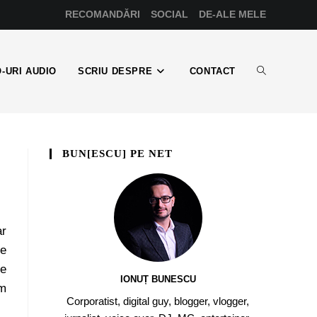
RECOMANDĂRI
SOCIAL
DE-ALE MELE
-URI AUDIO
SCRIU DESPRE
CONTACT
BUN[ESCU] PE NET
ar
ne
de
IONUȚ BUNESCU
Am
Corporatist, digital guy, blogger, vlogger,