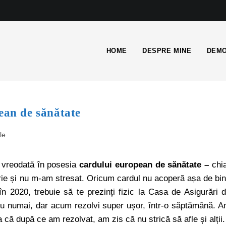
HOME
DESPRE MINE
DEMO
ean de sănătate
ile
t vreodată în posesia
cardului european de sănătate –
chi
rie și nu m-am stresat. Oricum cardul nu acoperă așa de bi
n 2020, trebuie să te prezinți fizic la Casa de Asigurări 
i nu numai, dar acum rezolvi super ușor, într-o săptămână. 
că după ce am rezolvat, am zis că nu strică să afle și alții.