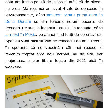
doar am luat o pauză de la job și atât, că de plecat,
nu prea. Mă rog, noi am avut 4 zile de concediu în
2020-pandemic, când
am fost pentru prima oară în
Delta Dunării
și, din fericire, ne-am bucurat de
“concediu mare” la începutul anului, în ianuarie, când
am fost în Mexic
, pe atunci fiind feriți de coronavirus.
Sper că v-ați păstrat zile de concediu de anul trecut,
în speranța că ne vaccinăm cât mai repede și
revenim treptat spre noul normal, nu de alta, dar
majoritatea zilelor libere legale din 2021 pică în
weekend.