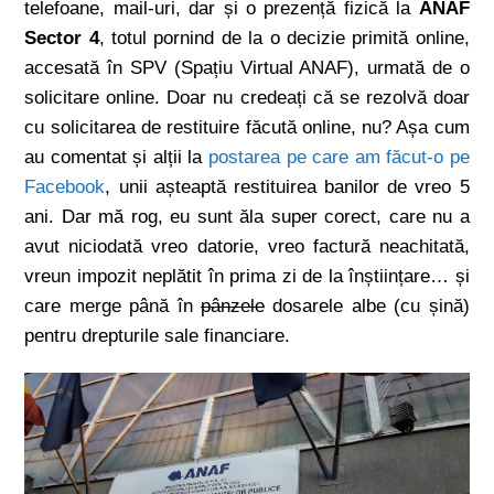
telefoane, mail-uri, dar și o prezență fizică la
ANAF
Sector 4
, totul pornind de la o decizie primită online,
accesată în SPV (Spațiu Virtual ANAF), urmată de o
solicitare online. Doar nu credeați că se rezolvă doar
cu solicitarea de restituire făcută online, nu? Așa cum
au comentat și alții la
postarea pe care am făcut-o pe
Facebook
, unii așteaptă restituirea banilor de vreo 5
ani. Dar mă rog, eu sunt ăla super corect, care nu a
avut niciodată vreo datorie, vreo factură neachitată,
vreun impozit neplătit în prima zi de la înștiințare… și
care merge până în
pânzele
dosarele albe (cu șină)
pentru drepturile sale financiare.