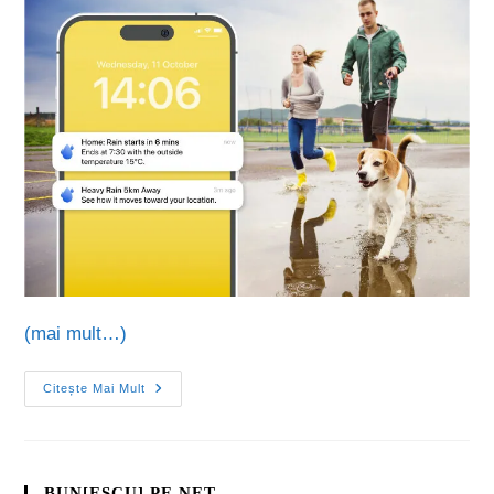
(mai mult…)
Citește Mai Mult
BUN[ESCU] PE NET