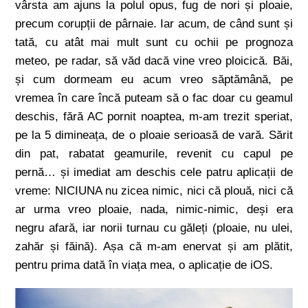
vârsta am ajuns la polul opus, fug de nori și ploaie,
precum corupții de pârnaie. Iar acum, de când sunt și
tată, cu atât mai mult sunt cu ochii pe prognoza
meteo, pe radar, să văd dacă vine vreo ploicică. Băi,
și cum dormeam eu acum vreo săptămână, pe
vremea în care încă puteam să o fac doar cu geamul
deschis, fără AC pornit noaptea, m-am trezit speriat,
pe la 5 dimineața, de o ploaie serioasă de vară. Sărit
din pat, rabatat geamurile, revenit cu capul pe
pernă… și imediat am deschis cele patru aplicații de
vreme: NICIUNA nu zicea nimic, nici că plouă, nici că
ar urma vreo ploaie, nada, nimic-nimic, deși era
negru afară, iar norii turnau cu găleți (ploaie, nu ulei,
zahăr și făină). Așa că m-am enervat și am plătit,
pentru prima dată în viața mea, o aplicație de iOS.