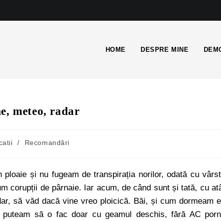
HOME
DESPRE MINE
DEMO
e, meteo, radar
catii
/
Recomandări
ploaie și nu fugeam de transpirația norilor, odată cu vârs
um corupții de pârnaie. Iar acum, de când sunt și tată, cu at
dar, să văd dacă vine vreo ploicică. Băi, și cum dormeam 
puteam să o fac doar cu geamul deschis, fără AC porn