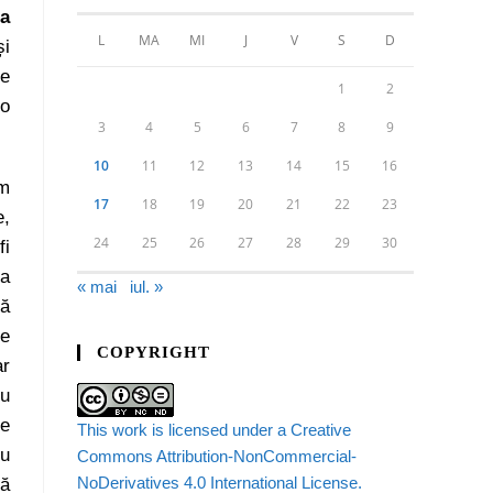
a
L
MA
MI
J
V
S
D
și
te
1
2
 o
3
4
5
6
7
8
9
10
11
12
13
14
15
16
am
17
18
19
20
21
22
23
e,
24
25
26
27
28
29
30
fi
-a
« mai
iul. »
uă
le
COPYRIGHT
ar
nu
ie
This work is licensed under a Creative
nu
Commons Attribution-NonCommercial-
NoDerivatives 4.0 International License.
ră