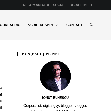
RECOMANDĂRI
SOCIAL
DE-ALE MELE
-URI AUDIO
SCRIU DESPRE
CONTACT
BUN[ESCU] PE NET
ta
ât
IONUȚ BUNESCU
eu
Corporatist, digital guy, blogger, vlogger,
it