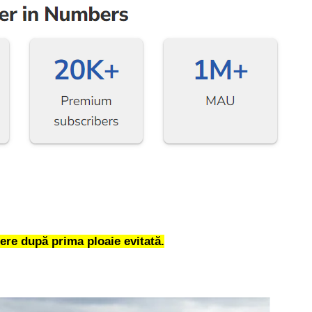
bere după prima ploaie evitată.