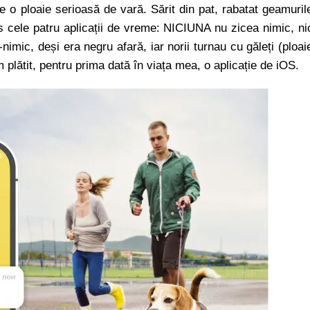
e o ploaie serioasă de vară. Sărit din pat, rabatat geamuril
 cele patru aplicații de vreme: NICIUNA nu zicea nimic, ni
nimic, deși era negru afară, iar norii turnau cu găleți (ploai
 plătit, pentru prima dată în viața mea, o aplicație de iOS.