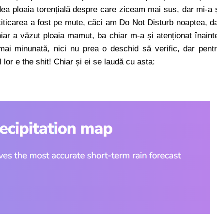
dea ploaia torențială despre care ziceam mai sus, dar mi-a 
otiticarea a fost pe mute, căci am Do Not Disturb noaptea, d
chiar a văzut ploaia mamut, ba chiar m-a și atenționat înaint
ai minunată, nici nu prea o deschid să verific, dar pent
lor e the shit! Chiar și ei se laudă cu asta: