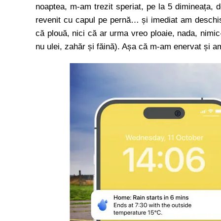
noaptea, m-am trezit speriat, pe la 5 dimineața, d
revenit cu capul pe pernă… și imediat am deschis
că plouă, nici că ar urma vreo ploaie, nada, nimic-
nu ulei, zahăr și făină). Așa că m-am enervat și am