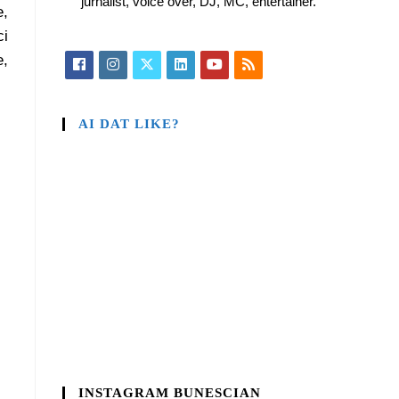
jurnalist, voice over, DJ, MC, entertainer.
e,
ci
e,
AI DAT LIKE?
INSTAGRAM BUNESCIAN