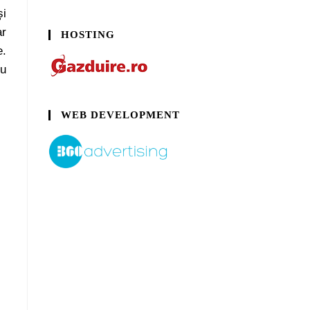
și
ar
HOSTING
e.
ru
WEB DEVELOPMENT