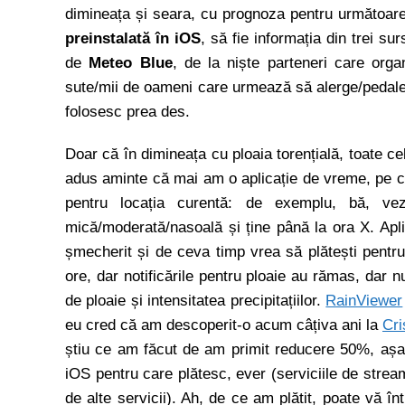
dimineața și seara, cu prognoza pentru următoarea
preinstalată în iOS
, să fie informația din trei su
de
Meteo Blue
, de la niște parteneri care orga
sute/mii de oameni care urmează să alerge/pedalez
folosesc prea des.
Doar că în dimineața cu ploaia torențială, toate c
adus aminte că mai am o aplicație de vreme, pe car
pentru locația curentă: de exemplu, bă, ve
mică/moderată/nasoală și ține până la ora X. Apl
șmecherit și de ceva timp vrea să plătești pent
ore, dar notificările pentru ploaie au rămas, dar n
de ploaie și intensitatea precipitațiilor.
RainViewer
eu cred că am descoperit-o acum câțiva ani la
Cri
știu ce am făcut de am primit reducere 50%, așa c
iOS pentru care plătesc, ever (serviciile de stream
de alte servicii). Ah, de ce am plătit, poate vă în