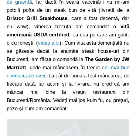
de gravidă
. Iar dacă în seara vaccinării nu mi-am
potolit pofta de un steak bun de vită (livrată de la
Dristor Grill Steakhouse
, care a fost decentă, dar
nu wow), vinerea trecută am comandat o
vită
americană USDA certified
, ca cea pe care am gătit-
o cu Ioneștii (
video aici
). Cum vita asta demențială nu
se găsește decât la anumite steak house-uri din
București, am făcut o comandă la
The Garden by JW
Marriott
, unde mai mâncasem în trecut
cel mai bun
cheesecake ever
. La cât de bună a fost mâncarea, de
fiecare dată, iar acum și la livrare, nu cred că am
mâncat mai bine la vreun restaurant din
București/România. Vedeți mai jos kum fu, cu prețuri,
poze și cum am comandat.