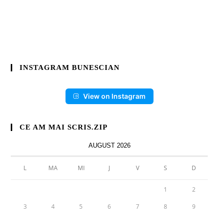
INSTAGRAM BUNESCIAN
View on Instagram
CE AM MAI SCRIS.ZIP
AUGUST 2026
L
MA
MI
J
V
S
D
1
2
3
4
5
6
7
8
9