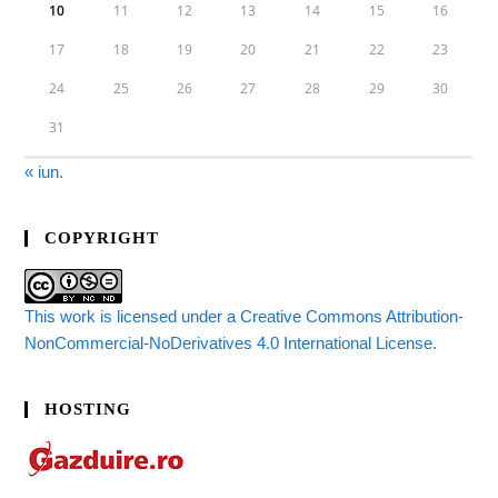
10
11
12
13
14
15
16
17
18
19
20
21
22
23
24
25
26
27
28
29
30
31
« iun.
COPYRIGHT
This work is licensed under a Creative Commons Attribution-
NonCommercial-NoDerivatives 4.0 International License.
HOSTING