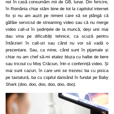
noi în casă consumăm mii de GB, lunar. Din fericire,
în România chiar stăm bine de tot la capitolul internet
fix și nu am auzit pe nimeni care să se plângă că
gâfâie serviciul de streaming video sau că nu merge
video call-ul în ședințele de la muncă, deși unii mai
dau vina pe dificultăți tehnice, ca scuză pentru
întârzieri în call-uri sau când nu vor să vadă o
prezentare. Sau, ca mine, când sunt în pijamale și
chiar nu am chef să-mi etalez bluza cu halbe de bere
sau tricoul cu Moș Crăciun, într-o conferință video. Și
mai sunt cazuri, în care unii se trezesc ba cu pisica
pe tastatură, ba cu copilul dansând în fundal pe Baby
Shark (doo, doo, doo, doo, doo, doo).