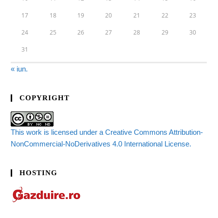
17
18
19
20
21
22
23
24
25
26
27
28
29
30
31
« iun.
COPYRIGHT
This work is licensed under a Creative Commons Attribution-
NonCommercial-NoDerivatives 4.0 International License.
HOSTING