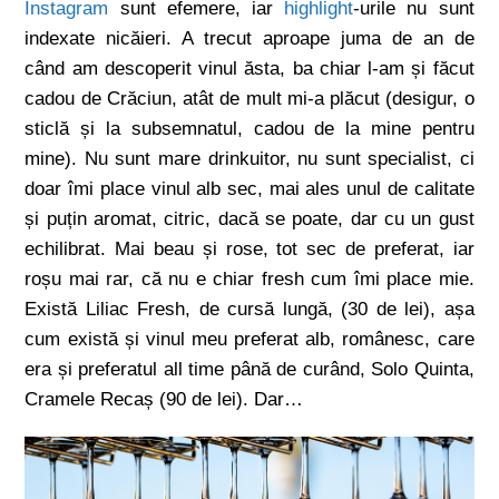
Instagram
sunt efemere, iar
highlight
-urile nu sunt
indexate nicăieri. A trecut aproape juma de an de
când am descoperit vinul ăsta, ba chiar l-am și făcut
cadou de Crăciun, atât de mult mi-a plăcut (desigur, o
sticlă și la subsemnatul, cadou de la mine pentru
mine). Nu sunt mare drinkuitor, nu sunt specialist, ci
doar îmi place vinul alb sec, mai ales unul de calitate
și puțin aromat, citric, dacă se poate, dar cu un gust
echilibrat. Mai beau și rose, tot sec de preferat, iar
roșu mai rar, că nu e chiar fresh cum îmi place mie.
Există Liliac Fresh, de cursă lungă, (30 de lei), așa
cum există și vinul meu preferat alb, românesc, care
era și preferatul all time până de curând, Solo Quinta,
Cramele Recaș (90 de lei). Dar…