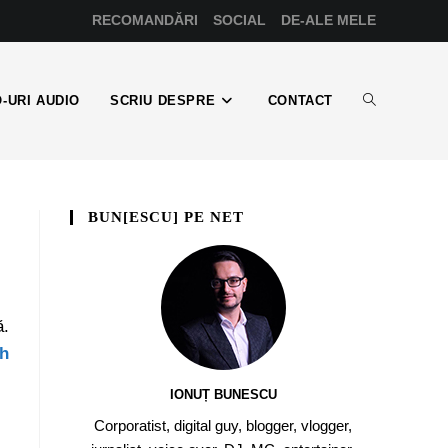
RECOMANDĂRI
SOCIAL
DE-ALE MELE
-URI AUDIO
SCRIU DESPRE
CONTACT
BUN[ESCU] PE NET
ă.
h
IONUȚ BUNESCU
Corporatist, digital guy, blogger, vlogger,