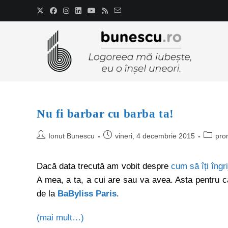
Nu fi barbar cu barba ta!
Ionut Bunescu
vineri, 4 decembrie 2015
pro
Dacă data trecută am vobit despre
cum să îți îngr
A mea, a ta, a cui are sau va avea. Asta pentru 
de la
BaByliss Paris
.
(mai mult…)