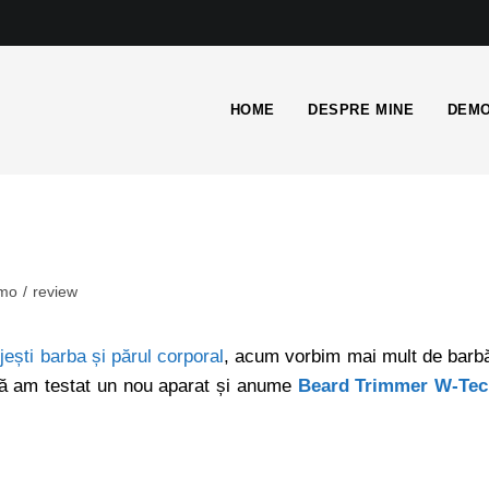
HOME
DESPRE MINE
DEMO
mo
/
review
ijești barba și părul corporal
, acum vorbim mai mult de barb
că am testat un nou aparat și anume
Beard Trimmer W-Tec