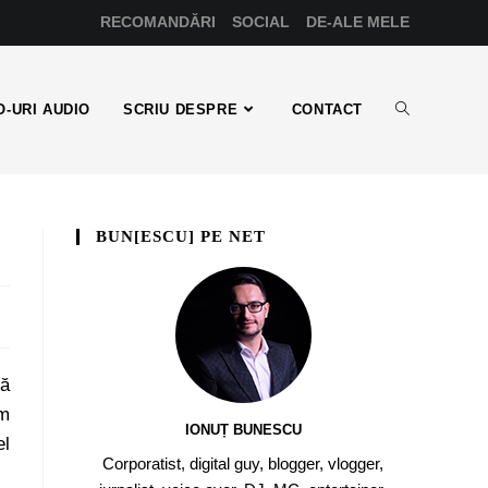
RECOMANDĂRI
SOCIAL
DE-ALE MELE
-URI AUDIO
SCRIU DESPRE
CONTACT
BUN[ESCU] PE NET
mă
am
IONUȚ BUNESCU
el
Corporatist, digital guy, blogger, vlogger,