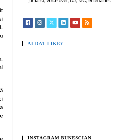
jurnalist, voice over, DJ, MC, entertainer.
it
și
i.
ru
AI DAT LIKE?
m,
al
dă
ci
la
te
INSTAGRAM BUNESCIAN
de