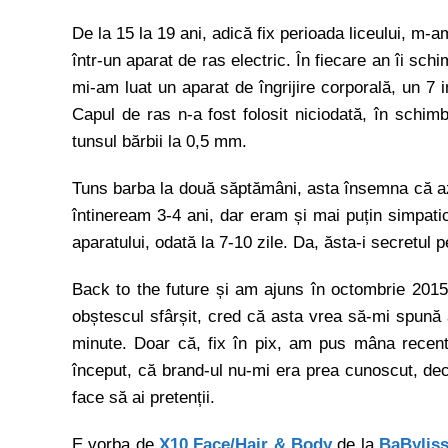
De la 15 la 19 ani, adică fix perioada liceului, m-a
într-un aparat de ras electric. În fiecare an îi sc
mi-am luat un aparat de îngrijire corporală, un 7 i
Capul de ras n-a fost folosit niciodată, în schimb
tunsul bărbii la 0,5 mm.
Tuns barba la două săptămâni, asta însemna că a
întineream 3-4 ani, dar eram și mai puțin simpati
aparatului, odată la 7-10 zile. Da, ăsta-i secretul 
Back to the future și am ajuns în octombrie 2015
obștescul sfârșit, cred că asta vrea să-mi spună 
minute. Doar că, fix în pix, am pus mâna recent
început, că brand-ul nu-mi era prea cunoscut, deci
face să ai pretenții.
E vorba de
X10 Face/Hair & Body
de la
BaByliss