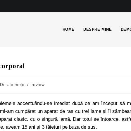
HOME
DESPRE MINE
DEMO
 corporal
De-ale mele
/
review
roblemele accentuându-se imediat după ce am început să 
 mi-am cumpărat un aparat de ras cu trei lame și îi zâmbe
arat clasic, cu o singură lamă. Dar totul se întoarce, astf
, aveam 15 ani și 3 tăieturi pe buza de sus.