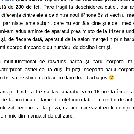
istă de
280 de lei
. Pare fragil la deschiderea cutiei, dar 
diferența dintre ele e ca dintre noul iPhone 6s și vechiul m
 par niște lame subțiri, care nu vor tăia cine știe ce, imedi
mi-am adus aminte de aparatul prea mișto de la frizeria un
și, de fiecare dată, aparatul de la salon merge lin prin bar
 îmi sparge timpanele cu numărul de decibeli emiși.
multifuncțional de ras/tuns barba și părul corporal m
terproof, astfel că, la duș, îți poți îndepărta părul corpor
 nu tre să ne sfiim, că doar nu dăm doar barba jos
tajul fiind că tre să lași aparatul vreo 16 ore la încărca
i de la producător, lame din oțel inoxidabil cu funcție de aut
utilizat neconectat la priză, că am mai văzut eu filmulețe 
sc nimic din manualul de utilizare.