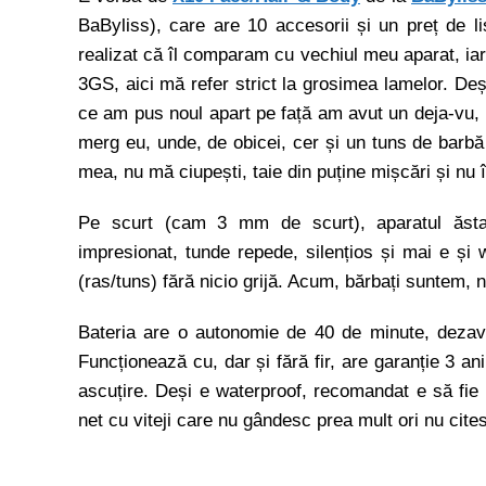
BaByliss), care are 10 accesorii și un preț de l
realizat că îl comparam cu vechiul meu aparat, iar 
3GS, aici mă refer strict la grosimea lamelor. Deși
ce am pus noul apart pe față am avut un deja-vu, 
merg eu, unde, de obicei, cer și un tuns de barbă 
mea, nu mă ciupești, taie din puține mișcări și nu
Pe scurt (cam 3 mm de scurt), aparatul ăsta 
impresionat, tunde repede, silențios și mai e și wa
(ras/tuns) fără nicio grijă. Acum, bărbați suntem,
Bateria are o autonomie de 40 de minute, dezavan
Funcționează cu, dar și fără fir, are garanție 3 an
ascuțire. Deși e waterproof, recomandat e să fie 
net cu viteji care nu gândesc prea mult ori nu cite