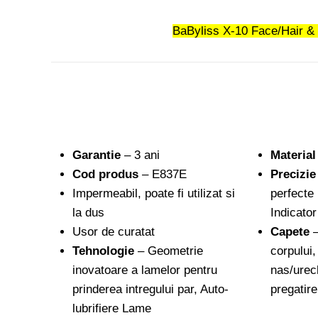
BaByliss X-10 Face/Hair &
Garantie
– 3 ani
Material
Cod produs
– E837E
Precizie
Impermeabil, poate fi utilizat si
perfecte i
la dus
Indicator
Usor de curatat
Capete
–
Tehnologie
– Geometrie
corpului,
inovatoare a lamelor pentru
nas/urec
prinderea intregului par, Auto-
pregatire
lubrifiere Lame