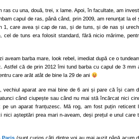
m ras cu una, două, trei, x lame. Apoi, în facultate, am invest
himbam capul de ras, până când, prin 2009, am renunțat la el 
n 1, care avea și cap de ras, și de tuns, și de nas și urech
, cel de tuns era folosit standard, fără nicio mărime, pent
zi aveam barba mare, look rebel, imediat după ce o tundea
c. Astfel că de prin 2012 îmi tund barba cu capul de 3 mm 
pentru care arăt atât de bine la 29 de ani
, vechiul aparat are mai bine de 6 ani și pare că își cam 
atunci când ciupește sau când nu mai stă încărcat nici cin
 pe un aparat franțuzesc. Mă rog, am fost puțin reticent 
 nici așteptări prea mari n-aveam, deși prețul e unul care 
 Paris
(sunt curios câți dintre voi au mai auzit până acum 