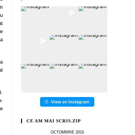
am
eu
at
de
ba
-a
al
t.
o-
View on Instagram
pe
CE AM MAI SCRIS.ZIP
OCTOMBRIE 2015