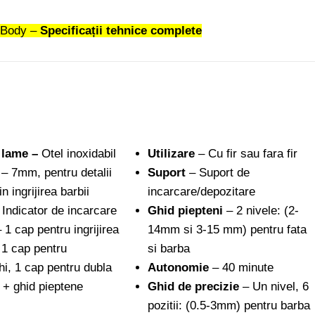
 Body –
Specificații tehnice complete
 lame –
Otel inoxidabil
Utilizare
– Cu fir sau fara fir
– 7mm, pentru detalii
Suport
– Suport de
n ingrijirea barbii
incarcare/depozitare
 Indicator de incarcare
Ghid piepteni
– 2 nivele: (2-
 1 cap pentru ingrijirea
14mm si 3-15 mm) pentru fata
 1 cap pentru
si barba
hi, 1 cap pentru dubla
Autonomie
– 40 minute
 + ghid pieptene
Ghid de precizie
– Un nivel, 6
pozitii: (0.5-3mm) pentru barba