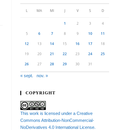
L
MA
MI
J
V
S
D
1
2
3
4
5
6
7
8
9
10
11
12
13
14
15
16
17
18
19
20
21
22
23
24
25
26
27
28
29
30
31
« sept.
nov. »
COPYRIGHT
This work is licensed under a Creative
Commons Attribution-NonCommercial-
NoDerivatives 4.0 International License.