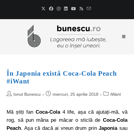
În Japonia există Coca-Cola Peach
#iWant
Ionut Bunescu
miercuri, 25 aprilie 2018
iWant
Mă știți fan
Coca-Cola
4 life, așa că ajutați-mă, vă
rog, să pun mâna pe măcar o sticlă de
Coca-Cola
Peach
. Așa că dacă ai vreun drum prin
Japonia
sau