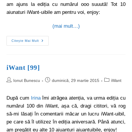
am ajuns la ediția cu numărul ooo suuută! Tot 10
aiunaturi iWant-uibile am pentru voi, enjoy:
(mai mult…)
Citește Mai Mult
iWant [99]
Ionut Bunescu
duminică, 29 martie 2015
iWant
După cum
Irina
îmi atrăgea atenția, va urma ediția cu
numărul 100 din iWant, așa că, dragi cititori, vă rog
să-mi lăsați în comentarii măcar un lucru iWant-uibil,
pe care să îl utilizez în ediția aniversară. Până atunci,
am pregătit eu alte 10 aiuanturi aiuantuibile, enjoy!