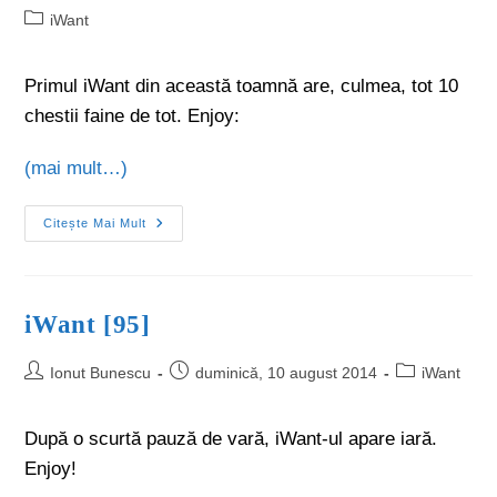
iWant
Primul iWant din această toamnă are, culmea, tot 10
chestii faine de tot. Enjoy:
(mai mult…)
Citește Mai Mult
iWant [95]
Ionut Bunescu
duminică, 10 august 2014
iWant
După o scurtă pauză de vară, iWant-ul apare iară.
Enjoy!