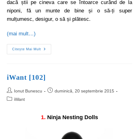
dacă știi pe cineva care se întoarce curând de la
niponi, fă un munte de bine și o să-ți super
mulțumesc, desigur, o să și plătesc.
(mai mult…)
Citește Mai Mult
iWant [102]
Ionut Bunescu
duminică, 20 septembrie 2015
iWant
1.
Ninja Nesting Dolls