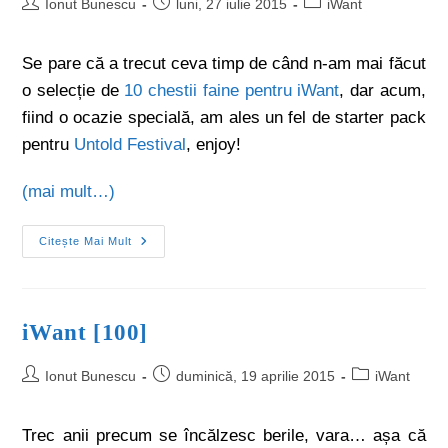
Ionut Bunescu
luni, 27 iulie 2015
iWant
Se pare că a trecut ceva timp de când n-am mai făcut
o selecție de
10 chestii faine pentru iWant
, dar acum,
fiind o ocazie specială, am ales un fel de starter pack
pentru
Untold Festival
, enjoy!
(mai mult…)
Citește Mai Mult
iWant [100]
Ionut Bunescu
duminică, 19 aprilie 2015
iWant
Trec anii precum se încălzesc berile, vara… așa că