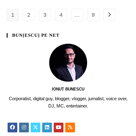
1
2
3
4
…
9
BUN[ESCU] PE NET
IONUȚ BUNESCU
Corporatist, digital guy, blogger, vlogger, jurnalist, voice over,
DJ, MC, entertainer.