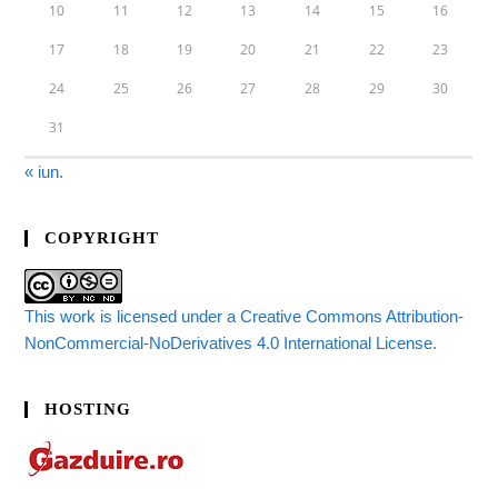
10
11
12
13
14
15
16
17
18
19
20
21
22
23
24
25
26
27
28
29
30
31
« iun.
COPYRIGHT
This work is licensed under a Creative Commons Attribution-
NonCommercial-NoDerivatives 4.0 International License.
HOSTING