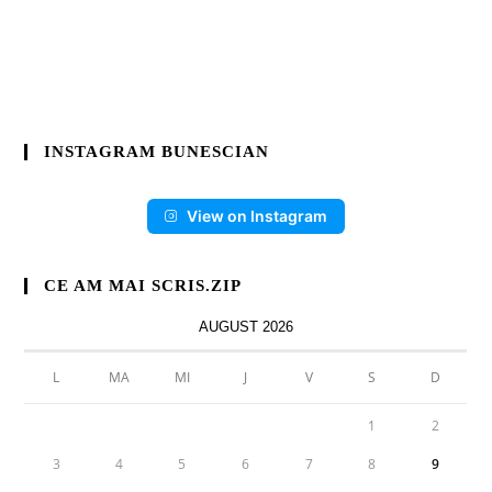
INSTAGRAM BUNESCIAN
View on Instagram
CE AM MAI SCRIS.ZIP
AUGUST 2026
L
MA
MI
J
V
S
D
1
2
3
4
5
6
7
8
9