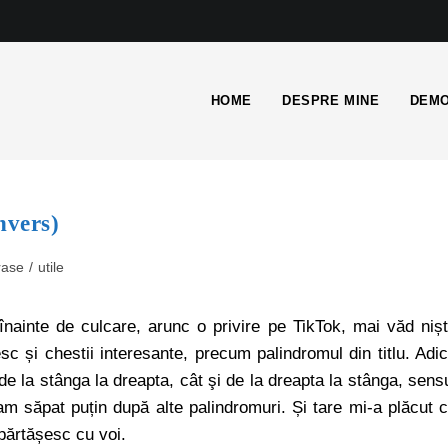
HOME
DESPRE MINE
DEMO
nvers)
rase
/
utile
înainte de culcare, arunc o privire pe TikTok, mai văd niș
sc și chestii interesante, precum palindromul din titlu. Adi
t de la stânga la dreapta, cât şi de la dreapta la stânga, sens
m săpat puțin după alte palindromuri. Și tare mi-a plăcut 
părtășesc cu voi.