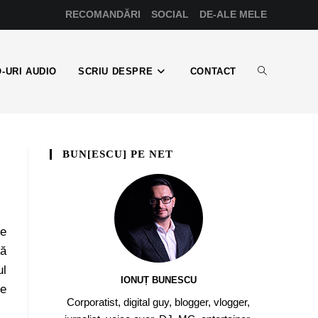
RECOMANDĂRI
SOCIAL
DE-ALE MELE
-URI AUDIO
SCRIU DESPRE
CONTACT
BUN[ESCU] PE NET
te
că
ul
IONUȚ BUNESCU
ce
Corporatist, digital guy, blogger, vlogger,