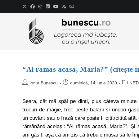
“Ai ramas acasa, Maria?” (citește i
Ionut Bunescu
duminică, 14 iunie 2020
NET
Seara, cât mă spăl pe dinți, plus câteva minute 
trucuri de magie, trec peste bălării și uneori găse
un cuvânt sau o frază care poate fi citit/citită atâ
rămânând același: “Ai rămas acasă, Maria?”. Și a
am găsit, așa că am zis că trebuie musai să le îm